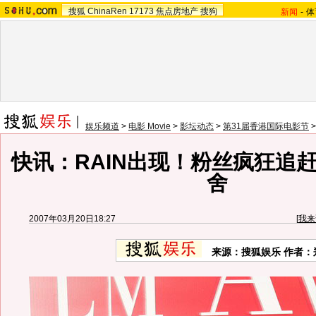
搜狐
ChinaRen
17173
焦点房地产
搜狗
新闻
-
体
娱乐频道
>
电影 Movie
>
影坛动态
>
第31届香港国际电影节
快讯：RAIN出现！粉丝疯狂追
舍
2007年03月20日18:27
[
我来
来源：搜狐娱乐 作者：