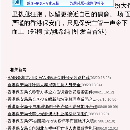
纷大
里拨腿狂跑，以望更接近自己的偶像。 场 
严谨的香港保安们，只见保安主管一声令下
而上（郑柯 文/姚希纯 图 发自香港）
相关新闻
·
RAIN亮相红地毯 FANS疯狂尖叫保安各路拦截
(03/20 18:25)
·
香港保安局呼吁港人泰局势注意人身安全
(09/20 13:34)
·
香港保安局长称警方将全方位调查议员遇袭案件
(08/21 16:12)
·
香港保安局局长李少光晤新加坡副总理商反恐合...
(08/15 10:56)
·
香港保安局长与澳洲律政部长卢铎会晤冀加强合作
(08/09 09:09)
·
香港保安局长李少光赴澳大利亚考察访问(图)
(08/08 10:20)
·
香港保安局:不会因疑内地访客怀孕而拒绝其入境
(07/06 16:10)
·
香港保安局长向湖北车祸中死亡港人家属致意慰问
(06/10 12:01)