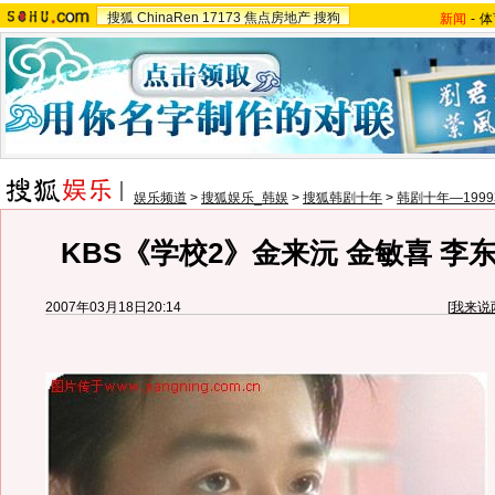
搜狐
ChinaRen
17173
焦点房地产
搜狗
新闻
-
体
娱乐频道
>
搜狐娱乐_韩娱
>
搜狐韩剧十年
>
韩剧十年—199
KBS《学校2》金来沅 金敏喜 李
2007年03月18日20:14
[
我来说