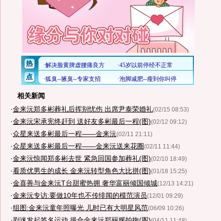
相关新闻
·
金来沅郑多彬葬礼后挥别忧伤 出席尹泰荣婚礼
(02/15 08:53)
·
金来沅宋承宪终赶到 送好友多彬最后一程(图)
(02/12 09:12)
·
众星来送多彬最后一程——金来沅
(02/11 21:11)
·
众星来送多彬最后一程——金来沅送来花圈
(02/11 11:44)
·
金来沅惊闻郑多彬去世 紧急回国参加葬礼(图)
(02/10 18:49)
·
看质优男生的成长 金来沅转型角色大比拼(图)
(01/18 15:25)
·
金喜善与金来沅T台甜蜜热拥 奢华富丽倾国倾城
(12/13 14:21)
·
金来沅专访:要做10年也不传绯闻的模范演员
(12/01 09:29)
·
组图:金来沅童年照曝光 儿时已有大明星风范
(06/09 10:26)
·
剧迷发起签名运动 撮合金来沅郑丽媛拍拖(图)
(04/11 11:48)