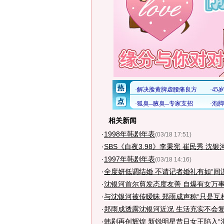
相关新闻
·
1998年韩剧年表
(03/18 17:51)
·
SBS《白夜3.98》李秉宪 崔民秀 沈银
·
1997年韩剧年表
(03/18 14:16)
·
全度妍低调结婚 不请记者婚礼有如“间
·
沈银河首尔剪发态度友善 自爆有女万事
·
与沈银河被传暧昧 郑雨成声称“只是互
·
郑雨成透露沈银河近况 生活充实不会复
·
韩剧再创辉煌 新锐明星昔日女王陷入“