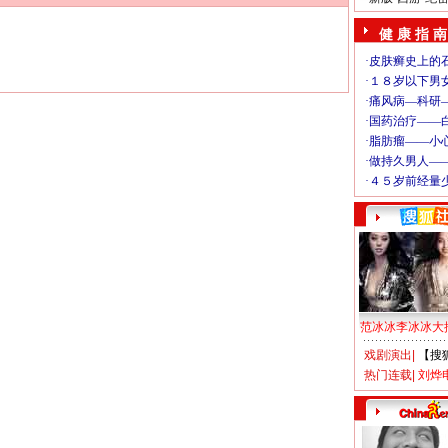
健 康 指 南
范冰冰李冰冰大
戏剧演出
|
【搜
热门连载
|
刘烨