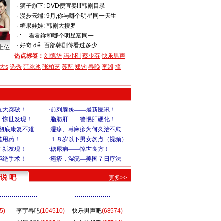
·
狮子旗下:
DVD便宜卖!!!韩剧目录
·
漫步云端:
9月,你与哪个明星同一天生
·
糖果娃娃:
韩剧大搜罗
·
:
…看看鉨和哪个明星寔同一
·
好奇ｄě:
百部韩剧你看过多少
上位
热点标签：
刘德华
冯小刚
蔡少芬
快乐男声
大s
选秀
范冰冰
张柏芝
苏醒
郑钧
春晚
李湘
搞
说 吧
更多>>
5)
李宇春吧
(104510)
快乐男声吧
(68574)