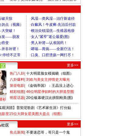
更多>>
热门八卦
|
十大明星脸女模揭晓（组图）
八卦爆料
|
刘欢与美女主持情史大曝光
第壹电影
|
《金钱帝国》：王晶没上进心
精彩组图
|
46位明星孕妇时的大胆造型图
明星话题
|
20位银幕硬汉比拼阳刚美(图)
撞衫
狐观演团】普契尼歌剧《艺术家生涯》打分贴
电影里15位大牌女星美图大盘点（组图）
更多>>
焦点新闻
|
不要迷恋哥，哥只是一个鬼