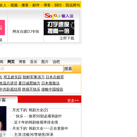
女人
-
视频
-
播客
-
邮件
-
博客
-
BBS
-
我说两句
网友自建DJ专辑
立即下载
版
闻
网页
博客
音乐
图片
说吧
长
邓玉娇失踪
朝鲜军事演习
日本兵赎罪
改温总讲话
夏日减肥秘方
日本瘦脸法
中共卧底结局
慈禧不快乐
侵略中国报告
更多>>
·
月光下的:
韩剧大全(2)
·
｀快乐－:
推荐50部必看韩剧!!!
·
:
近十年的韩剧收视率排名情
·
月光下的:
韩剧大全~~~正在更新中
·
:
主演:沈银河/李炳宪/宋承
后？