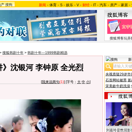
地产
搜狗
新闻
-
体育
-
S
-
娱乐
-
V
-
财经
-
IT
-
汽车
-
房产
-
家居
-
搜狐博客玩弄
>
搜狐韩剧十年
>
韩剧十年—1999韩剧精选
新
阱》沈银河 李钟原 全光烈
央视质疑29岁市
石首网站被黑
篡
[
我来说两句
(1)
] [字号：
大
中
小
]
宋美龄牛奶洗澡
刘嘉玲是憋屈影