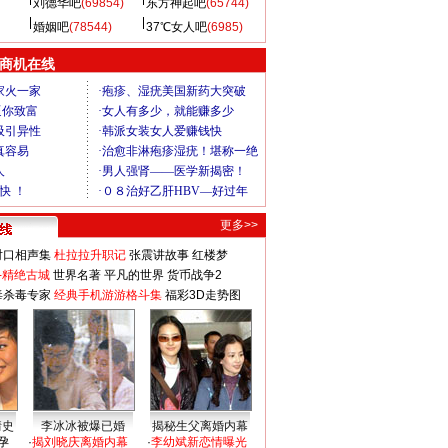
刘德华吧
(69854)
东方神起吧
(65744)
婚姻吧
(78544)
37℃女人吧
(6985)
商机在线
更多>>
对口相声集
杜拉拉升职记
张震讲故事
红楼梦
-精绝古城
世界名著
平凡的世界
货币战争2
毒杀毒专家
经典手机游游格斗集
福彩3D走势图
情史
李冰冰被爆已婚
揭秘生父离婚内幕
孕
·
揭刘晓庆离婚内幕
·
李幼斌新恋情曝光