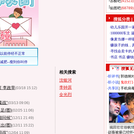
苏醒吧
(41523)
贴图吧
(68789)
搜狐分类
|
相关搜索
·
听评书
|
郭德纲
沈银河
·
听小说
|
鬼吹灯1
李钟原
河 李政宰
(03/18 15:12)
·
共享区
|
手机病
全光烈
谍战”
(03/13 09:06)
足(图)
(02/25 11:06)
相问候”
(12/11 21:49)
出(图)
(12/11 15:22)
揭田壮壮徐帆
混战”
·
赵薇被爆已经怀
(12/04 11:09)