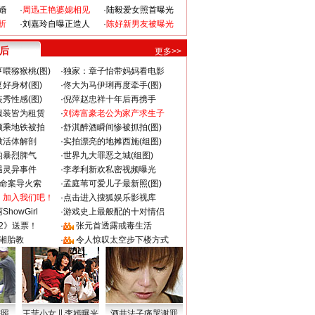
婚
·
周迅王艳婆媳相见
·
陆毅爱女照首曝光
折
·
刘嘉玲自曝正造人
·
陈好新男友被曝光
 后
更多>>
喂猕猴桃(图)
·
独家：章子怡带妈妈看电影
好身材(图)
·
佟大为马伊琍再度牵手(图)
秀性感(图)
·
倪萍赵忠祥十年后再携手
服装皆为租赁
·
刘涛富豪老公为家产求生子
颜乘地铁被拍
·
舒淇醉酒瞬间惨被抓拍(图)
做活体解剖
·
实拍漂亮的地摊西施(组图)
的暴烈脾气
·
世界九大罪恶之城(组图)
遇灵异事件
·
李孝利新欢私密视频曝光
成命案导火索
·
孟庭苇可爱儿子最新照(图)
：加入我们吧！
·
点击进入搜狐娱乐影视库
howGirl
·
游戏史上最般配的十对情侣
2》送票！
·
张元首透露戒毒生活
湘胎教
·
令人惊叹太空步下楼方式
密照
王菲小女儿李嫣曝光
酒井法子痛哭谢罪