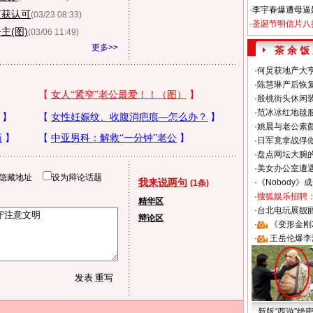
·
李宇春爆遭母逼
河获认可
(03/23 08:33)
·
圣诞节明信片八
主(图)
(03/06 11:49)
更多>>
茶 余 饭
·
何炅获地产大亨
·
陈慧琳产后恢复
·
殷桃街头休闲装
·
范冰冰红地毯
·
姚晨与老公素
·
日军竟拿战俘
·
盘点网坛大腕
·
美女办公室遭
隐藏地址
设为辩论话题
我来说两句
·
《Nobody》
(1条)
·
搜狐娱乐招聘
精华区
·
台北电玩展靓丽S
辩论区
·
《变形金刚
·
王岳伦爆李
新版“西游”绝