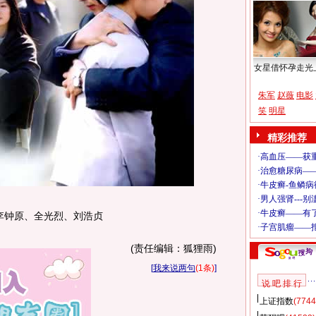
女星借怀孕走光
朱军
赵薇
电影
笑
明星
精彩推荐
李钟原、全光烈、刘浩贞
(责任编辑：狐狸雨)
[
我来说两句
(1条)
]
说 吧 排 行
上证指数
(7744