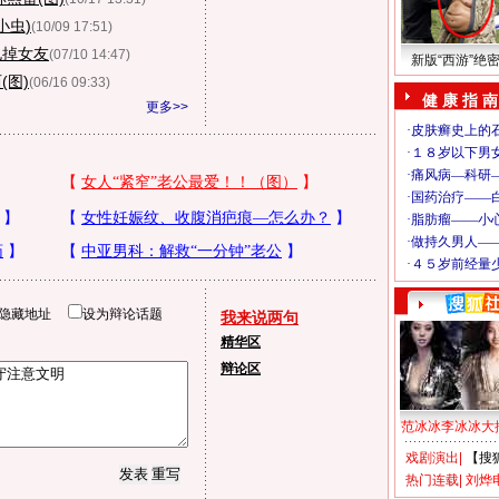
小虫)
(10/09 17:51)
甩掉女友
(07/10 14:47)
新版“西游”绝
(图)
(06/16 09:33)
健 康 指 南
更多>>
隐藏地址
设为辩论话题
我来说两句
精华区
辩论区
范冰冰李冰冰大
戏剧演出
|
【搜
热门连载
|
刘烨