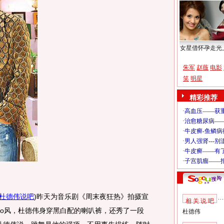
女星借怀孕走光
朱军
赵薇
电影
笑
明星
精彩推荐
杜德伟说吧
)
昨天为音乐剧《周末夜狂热》拍摄宣
相 关 说 吧
sco风，杜德伟身穿黑白配的喇叭裤，还秀了一段
杜德伟