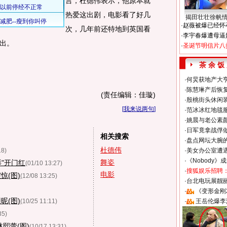
言，杜德伟表示，他原本就
热爱这出剧，电影看了好几
揭田壮壮徐帆
·
赵薇被爆已经怀
次，几年前还特地到英国看
·
李宇春爆遭母逼
出。
·
圣诞节明信片八
茶 余 饭
·
何炅获地产大亨
·
陈慧琳产后恢复
(责任编辑：佳璇)
·
殷桃街头休闲装
[
我来说两句
]
·
范冰冰红地毯
·
姚晨与老公素
·
日军竟拿战俘
相关搜索
·
盘点网坛大腕
杜德伟
18)
·
美女办公室遭
·
《Nobody》
舞姿
"开门红
(01/10 13:27)
·
搜狐娱乐招聘
电影
惊(图)
(12/08 13:25)
·
台北电玩展靓丽S
·
《变形金刚
昵(图)
(10/25 11:11)
·
王岳伦爆李
35)
熙蕾(图)
(10/17 13:31)