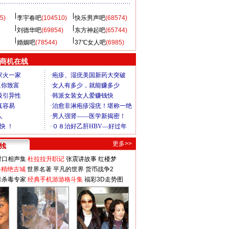
5)
李宇春吧
(104510)
快乐男声吧
(68574)
刘德华吧
(69854)
东方神起吧
(65744)
婚姻吧
(78544)
37℃女人吧
(6985)
商机在线
更多>>
对口相声集
杜拉拉升职记
张震讲故事
红楼梦
-精绝古城
世界名著
平凡的世界
货币战争2
毒杀毒专家
经典手机游游格斗集
福彩3D走势图