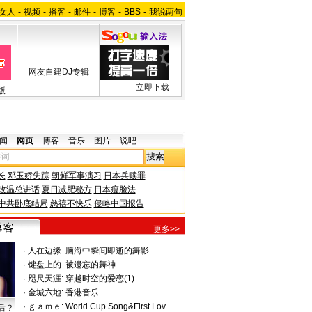
女人
-
视频
-
播客
-
邮件
-
博客
-
BBS
-
我说两句
网友自建DJ专辑
立即下载
版
闻
网页
博客
音乐
图片
说吧
长
邓玉娇失踪
朝鲜军事演习
日本兵赎罪
改温总讲话
夏日减肥秘方
日本瘦脸法
中共卧底结局
慈禧不快乐
侵略中国报告
更多>>
·
人在边缘:
脑海中瞬间即逝的舞影
·
键盘上的:
被遗忘的舞神
·
咫尺天涯:
穿越时空的爱恋(1)
·
金城六地:
香港音乐
·
ｇａｍｅ:
World Cup Song&First Lov
后？