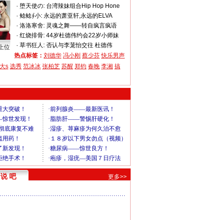
·
堕天使の:
台湾辣妹组合Hip Hop Hone
·
鲶鲶∮小:
永远的萧亚轩,永远的ELVA
·
洛洛寒舍:
灵魂之舞——转自疯言疯语
·
红烧排骨:
44岁杜德伟约会22岁小师妹
·
草书狂人:
否认与李茏怡交往 杜德伟
上位
热点标签：
刘德华
冯小刚
蔡少芬
快乐男声
大s
选秀
范冰冰
张柏芝
苏醒
郑钧
春晚
李湘
搞
说 吧
更多>>