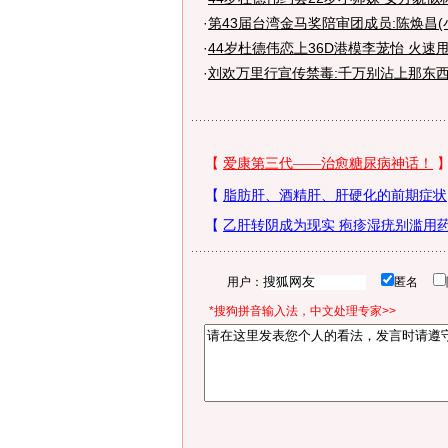
·
第43届台湾金马奖陪审团成员:陈焕昌(
·
44岁杜德伟恋上36D港模李茏怡 火速
·
刘欢万里行宣传禁毒:千万别沾上那东西
用户：
匿名
*搜狗拼音输入法，中文处理专家>>