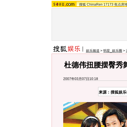
搜狐
ChinaRen
17173
焦点房
娱乐频道
>
明星_娱乐圈
>
杜德伟扭腰摆臀秀
2007年03月07日10:18
来源：搜狐娱乐