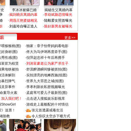
情史
李冰冰被爆已婚
揭秘生父离婚内幕
孕
·
揭刘晓庆离婚内幕
·
李幼斌新恋情曝光
婚
·
周迅王艳婆媳相见
·
陆毅爱女照首曝光
折
·
刘嘉玲自曝正造人
·
陈好新男友被曝光
 后
更多>>
喂猕猴桃(图)
·
独家：章子怡带妈妈看电影
好身材(图)
·
佟大为马伊琍再度牵手(图)
秀性感(图)
·
倪萍赵忠祥十年后再携手
服装皆为租赁
·
刘涛富豪老公为家产求生子
颜乘地铁被拍
·
舒淇醉酒瞬间惨被抓拍(图)
做活体解剖
·
实拍漂亮的地摊西施(组图)
的暴烈脾气
·
世界九大罪恶之城(组图)
遇灵异事件
·
李孝利新欢私密视频曝光
成命案导火索
·
孟庭苇可爱儿子最新照(图)
：加入我们吧！
·
点击进入搜狐娱乐影视库
howGirl
·
游戏史上最般配的十对情侣
2》送票！
·
张元首透露戒毒生活
湘胎教
·
令人惊叹太空步下楼方式