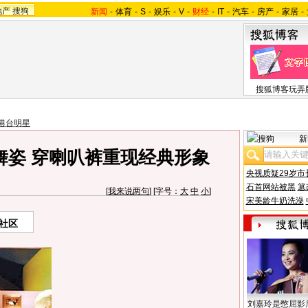
地产
搜狗
新闻
-
体育
-
S
-
娱乐
-
V
-
财经
-
IT
-
汽车
-
房产
-
家居
-
搜狐博客玩弄
港台明星
新
舞姿 穿喇叭裤重现经典形象
央视质疑29岁市
石首网站被黑
篡
[
我来说两句
] [字号：
大
中
小
]
宋美龄牛奶洗澡
社区
刘嘉玲是憋屈影