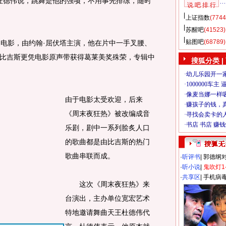
，杜德伟说，跳舞是他的强项，不用事先排练，随时
说 吧 排 行
上证指数
(7744
苏醒吧
(41523)
贴图吧
(68789)
电影，由约翰·屈伏塔主演，他在片中一手叉腰、
比吉斯更凭电影原声带获得葛莱美奖殊荣，专辑中
搜狐分类
|
由于电影太受欢迎，后来
《周末夜狂热》被改编成音
乐剧，剧中一系列脍炙人口
的歌曲都是由比吉斯的热门
歌曲串联而成。
·
听评书
|
郭德纲
·
听小说
|
鬼吹灯1
·
共享区
|
手机病
这次《周末夜狂热》来
台演出，主办单位宽宏艺术
特地邀请舞曲天王杜德伟代