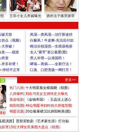
密照
王菲小女儿李嫣曝光
酒井法子痛哭谢罪
更多>>
热门八卦
|
十大明星脸女模揭晓（组图）
八卦爆料
|
刘欢与美女主持情史大曝光
第壹电影
|
《金钱帝国》：王晶没上进心
精彩组图
|
46位明星孕妇时的大胆造型图
明星话题
|
20位银幕硬汉比拼阳刚美(图)
撞衫
狐观演团】普契尼歌剧《艺术家生涯》打分贴
电影里15位大牌女星美图大盘点（组图）