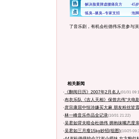
了音乐剧，有机会杜德伟乐意参与演
相关新闻
·
《翻阅日历》2007年2月名人
(01/31 09:
·
布衣乐队《吉人天相》保曾志伟"大电影
·
庹宗康屈中恒涉嫌买大麻 朋友粉丝皆震
·
林一峰音乐作品全记录
(10/31 21:22)
·
吴君如背夫暗会杜德伟 拥抱抹嘴态度亲
·
吴君如三月瘦15kg妙招(组图)
(10/25 09:
·
44岁杜德伟约会22岁小师妹 女方貌似林