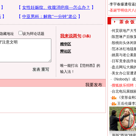
·
李宇春爆遭母逼
·
圣诞节明信片八
茶 余 饭
·
何炅获地产大亨
隐藏地址
设为辩论话题
我来说两句
(3条)
·
陈慧琳产后恢复
·
殷桃街头休闲装
精华区
·
范冰冰红地毯
辩论区
·
姚晨与老公素
·
日军竟拿战俘
唯一能打出【范特西】的
·
盘点网坛大腕
输入法！
·
美女办公室遭
·
《Nobody》
我要发布
·
搜狐娱乐招聘
·
台北电玩展靓丽S
·
《变形金刚
·
王岳伦爆李
新版“西游”绝