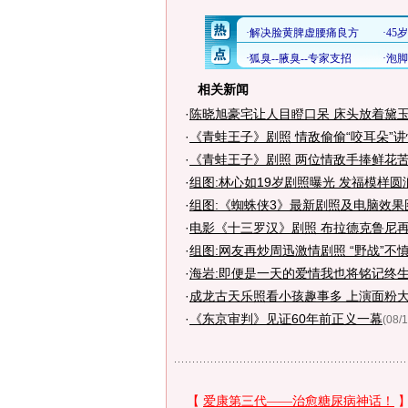
相关新闻
·
陈晓旭豪宅让人目瞪口呆 床头放着黛玉
·
《青蛙王子》剧照 情敌偷偷“咬耳朵”
·
《青蛙王子》剧照 两位情敌手捧鲜花苦苦
·
组图:林心如19岁剧照曝光 发福模样圆
·
组图:《蜘蛛侠3》最新剧照及电脑效果
·
电影《十三罗汉》剧照 布拉德克鲁尼
·
组图:网友再炒周迅激情剧照 “野战”不
·
海岩:即便是一天的爱情我也将铭记终生
·
成龙古天乐照看小孩趣事多 上演面粉大
·
《东京审判》见证60年前正义一幕
(08/