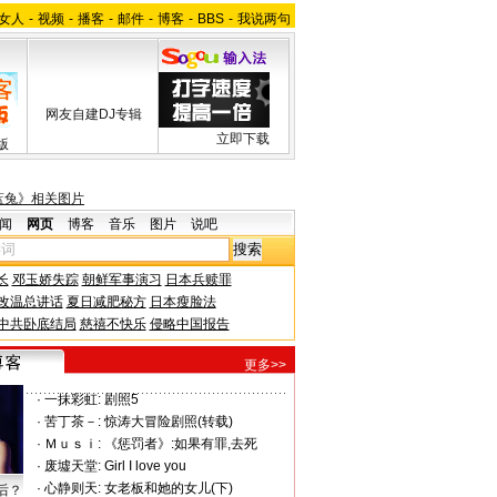
女人
-
视频
-
播客
-
邮件
-
博客
-
BBS
-
我说两句
网友自建DJ专辑
立即下载
版
蓝兔》相关图片
闻
网页
博客
音乐
图片
说吧
长
邓玉娇失踪
朝鲜军事演习
日本兵赎罪
改温总讲话
夏日减肥秘方
日本瘦脸法
中共卧底结局
慈禧不快乐
侵略中国报告
更多>>
·
一抹彩虹:
剧照5
·
苦丁茶－:
惊涛大冒险剧照(转载)
·
Ｍｕｓｉ:
《惩罚者》:如果有罪,去死
·
废墟天堂:
Girl I love you
·
心静则天:
女老板和她的女儿(下)
后？