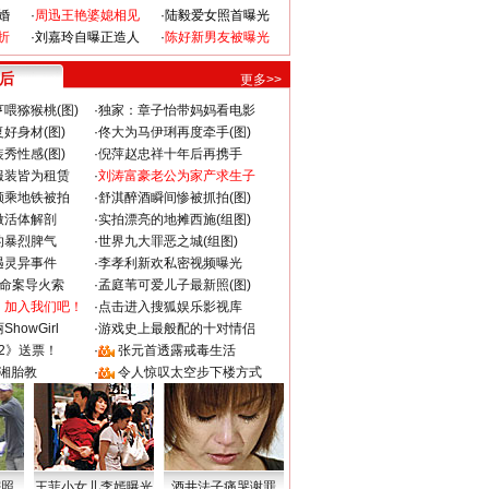
婚
·
周迅王艳婆媳相见
·
陆毅爱女照首曝光
折
·
刘嘉玲自曝正造人
·
陈好新男友被曝光
 后
更多>>
喂猕猴桃(图)
·
独家：章子怡带妈妈看电影
好身材(图)
·
佟大为马伊琍再度牵手(图)
秀性感(图)
·
倪萍赵忠祥十年后再携手
服装皆为租赁
·
刘涛富豪老公为家产求生子
颜乘地铁被拍
·
舒淇醉酒瞬间惨被抓拍(图)
做活体解剖
·
实拍漂亮的地摊西施(组图)
的暴烈脾气
·
世界九大罪恶之城(组图)
遇灵异事件
·
李孝利新欢私密视频曝光
成命案导火索
·
孟庭苇可爱儿子最新照(图)
：加入我们吧！
·
点击进入搜狐娱乐影视库
howGirl
·
游戏史上最般配的十对情侣
2》送票！
·
张元首透露戒毒生活
湘胎教
·
令人惊叹太空步下楼方式
密照
王菲小女儿李嫣曝光
酒井法子痛哭谢罪