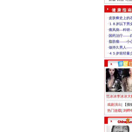
健 康 指 南
范冰冰李冰冰大
戏剧演出
|
【搜
热门连载
|
刘烨