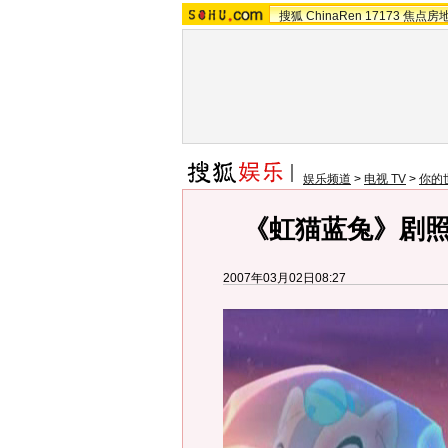
搜狐
ChinaRen
17173
焦点房
娱乐频道
>
电视 TV
>
你的
《虹猫蓝兔》剧
2007年03月02日08:27