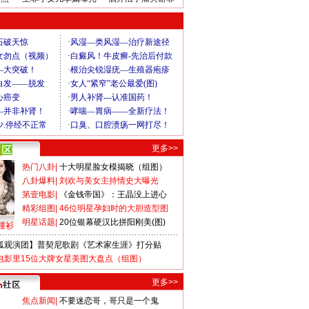
更多>>
热门八卦
|
十大明星脸女模揭晓（组图）
八卦爆料
|
刘欢与美女主持情史大曝光
第壹电影
|
《金钱帝国》：王晶没上进心
精彩组图
|
46位明星孕妇时的大胆造型图
明星话题
|
20位银幕硬汉比拼阳刚美(图)
撞衫
狐观演团】普契尼歌剧《艺术家生涯》打分贴
电影里15位大牌女星美图大盘点（组图）
更多>>
焦点新闻
|
不要迷恋哥，哥只是一个鬼