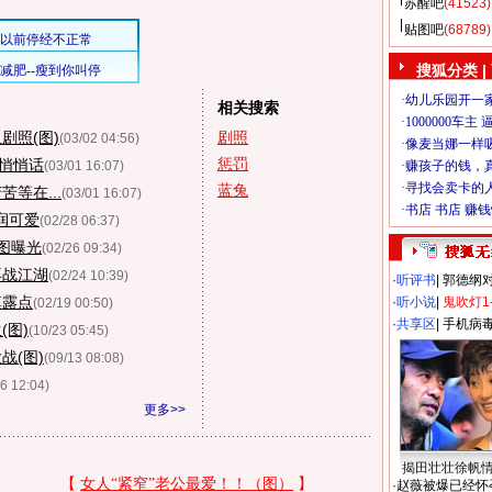
苏醒吧
(41523)
贴图吧
(68789)
搜狐分类
|
相关搜索
剧照(图)
剧照
(03/02 04:56)
惩罚
讲悄悄话
(03/01 16:07)
蓝兔
等在...
(03/01 16:07)
润可爱
(02/28 06:37)
图曝光
(02/26 09:34)
再战江湖
(02/24 10:39)
·
听评书
|
郭德纲
慎露点
·
听小说
|
鬼吹灯1
(02/19 00:50)
·
共享区
|
手机病
(图)
(10/23 05:45)
战(图)
(09/13 08:08)
16 12:04)
更多>>
揭田壮壮徐帆
·
赵薇被爆已经怀