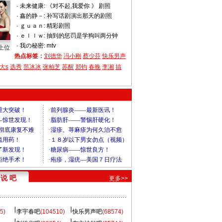
·
未来健康:
《对不起,我爱你 》 剧照
·
鑫的静－:
补写话剧演出那天的剧照
·
ｇｕａｎ:
精彩剧照
·
ｅｌｌｗ:
抽到的惩罚是学狗叫两分钟
·
我の秘密:
mtv
上位
热点标签：
刘德华
冯小刚
蔡少芬
快乐男声
大s
选秀
范冰冰
张柏芝
苏醒
郑钧
春晚
李湘
搞
说 吧
更多>>
5)
李宇春吧
(104510)
快乐男声吧
(68574)