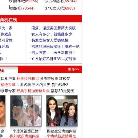
刘德华吧
(69854)
东方神起吧
(65744)
婚姻吧
(78544)
37℃女人吧
(6985)
商机在线
更多>>
对口相声集
杜拉拉升职记
张震讲故事
红楼梦
-精绝古城
世界名著
平凡的世界
货币战争2
毒杀毒专家
经典手机游游格斗集
福彩3D走势图
情史
李冰冰被爆已婚
揭秘生父离婚内幕
孕
·
揭刘晓庆离婚内幕
·
李幼斌新恋情曝光