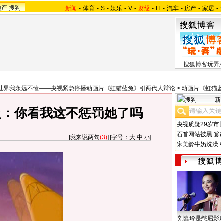
地产
搜狗
新闻
-
体育
-
S
-
娱乐
-
V
-
财经
-
IT
-
汽车
-
房产
-
家居
-
搜狐博客玩弄
世界我永远不懂——央视紧急停播动画片《虹猫蓝兔》引两代人辩论
>
动画片《虹猫
新
照：你看我这不惩罚她了吗
央视质疑29岁市
石首网站被黑
篡
[
我来说两句
(3)
] [字号：
大
中
小
]
宋美龄牛奶洗澡
刘嘉玲是憋屈影