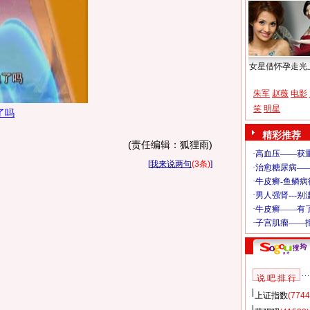
女星借怀孕走光
朱军
赵薇
电影
笑
明星
了吗
精彩推荐
(责任编辑：狐狸雨)
[
我来说两句
(3条)
]
说 吧 排 行
上证指数
(7744