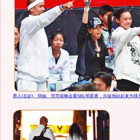
黑人(左起)、阿妹、范范前晚去看SBL明星赛，兴奋地站起来为球