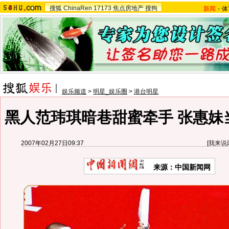
搜狐
ChinaRen
17173
焦点房地产
搜狗
新闻
-
体
娱乐频道
>
明星_娱乐圈
>
港台明星
黑人范玮琪暗巷甜蜜牵手 张惠妹当
2007年02月27日09:37
[
我来说
来源：中国新闻网