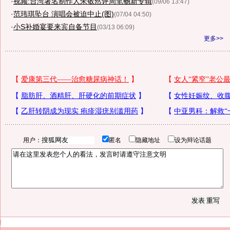
·
视频:台湾著名制作人朱敬然评周笔畅新专辑
(09/06 13:47)
·
范玮琪坠台 演唱会被迫中止(图)
(07/04 04:50)
·
小S补婚宴要来宾自备节目
(03/13 06:09)
更多>>
用户：
匿名
隐藏地址
设为辩论话题