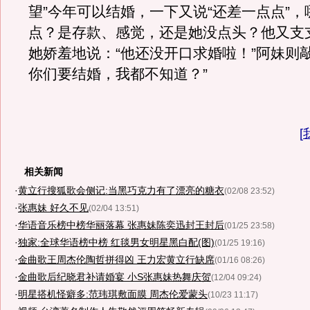
望”今年可以结婚，一下又说“还差一点点”
点？是存款、感觉，还是她没点头？他又支
她娇羞地说：“他还没开口求婚啦！”阿妹则
你们要结婚，我都不知道？”
[
相关新闻
·
黄立行搜狐歌会侧记:当黑巧克力有了漂亮的糖衣
(02/08 23:52)
·
张惠妹 好久不见
(02/04 13:51)
·
华语音乐榜中榜华丽落幕 张惠妹陈奕迅封王封后
(01/25 23:58)
·
独家:全球华语榜中榜 红毯男女明星黑白配(图)
(01/25 19:16)
·
金曲歌王周杰伦陶哲拼得凶 王力宏黄立行缺席
(01/16 08:26)
·
金曲歌后纪晓君补请婚宴 小S张惠妹热舞庆贺
(12/04 09:24)
·
明星搭机怪癖多:范玮琪敷面膜 周杰伦爱蒙头
(10/23 11:17)