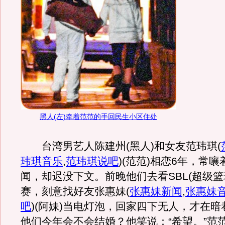
黑人(左)牵着范范的手回民生小区住处
台湾男艺人陈建州(黑人)和女友范玮琪
(
玮琪音乐
,
范玮琪说吧
)
(范范)相恋6年，常
闻，却迟没下文。前晚他们去看SBL(超级篮
赛，刻意找好友张惠妹
(
张惠妹新闻
,
张惠妹
吧
)
(阿妹)当电灯泡，回家四下无人，才在暗
他们今年会不会结婚？他笑说：“希望。”范