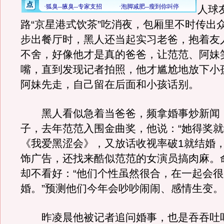
人球
路“京星港式饮茶”吃消夜，包厢里不时传出
步出餐厅时，黑人还当起实习老爸，抱着友
不舍，好像他才是真的爸爸，让范范、阿妹
嘴，直到发现记者拍照，他才尴尬地放下小
阿妹先走，自己留在后面和小孩话别。
黑人看似急着当爸爸，频拿婚事炒新闻
子，去年范范入围金曲奖，他说：“她得奖就
《我爱黑涩会》，又放话收视率破1就结婚
饰广告，还找来酷似范范的女演员搞肉麻。
却不看好：“他们个性虽然很合，在一起会
婚。”预测他们今年会吵吵闹闹、感情生变。
昨凌晨他被记者追问婚事，也是吞吞吐吐