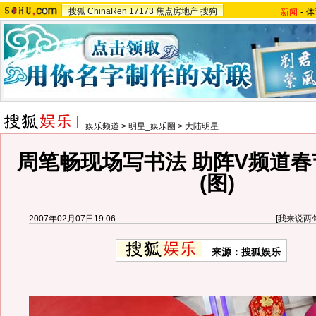
搜狐
ChinaRen
17173
焦点房地产
搜狗
新闻
-
体
娱乐频道
>
明星_娱乐圈
>
大陆明星
周笔畅现场写书法 助阵V频道
(图)
2007年02月07日19:06
[
我来说两
来源：搜狐娱乐