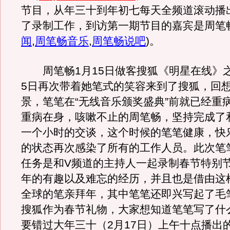
节目，从年三十到年初七每天全频道滚动播
了录制工作，到访第一期节目的嘉宾是周笔
闻
,
周笔畅音乐
,
周笔畅说吧
)
。
周笔畅1月15日做客搜狐《明星在线》之
5日再次带着她笔式的笑容来到了搜狐，回
景，笔笔在“无线音乐颁奖盛典”前就已经重
重病在身，咳嗽不止的周笔畅，坚持完成了
一个小时的交谈，这个时候的笔笔健康，快
的状态再次感染了所有的工作人员。此次笔
任务是和V频道的主持人一起录制春节特别
年的有趣以及难忘的经历，并且也是借由这
全球的笔亲拜年，其中笔笔还即兴写起了毛
搜狐作为春节礼物，大家想知道笔笔写了什
要错过大年三十（2月17日）上午十点播出