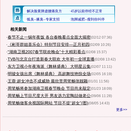
相关新闻
·
春节不止一锅年夜饭 各台春晚看点全面大揭密
(02/12 07:36)
·
《彬哥群姐喜乐会》特别节目安排—正月初四
(02/09 10:26)
·
“湖南卫视2007春节联欢晚会”十大精彩看点
(02/08 15:37)
·
TVB与北京台打造新春大联欢 大年初一全球直播
(02/08 13:42)
·
东方卫视小年夜海派《舞林盛典》 大明星云集
(02/07 11:11)
·
明骏女孩出席《舞林盛典》 高超舞技艳惊全场
(02/05 16:19)
·
王蓉:超女冲击不成威胁 最欣赏周笔畅张靓颖
(01/31 11:56)
·
周笔畅将参加湖南卫视春节晚会 节目尚未敲定
(01/23 18:09)
·
周笔畅上节目尺度大开 男友选力宏陶喆做老公
(09/06 11:28)
·
周笔畅做客央视国际网站 节目不提“超女”(图)
(08/05 14:43)
更多>>