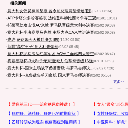
相关新闻
·
意大利女议员裸照见报 曾令前总理意乱情迷(图)
(02/02 08:34)
·
ATP卡塔尔多哈赛签表 达维登科柳比西奇争夺王冠
(01/01 10:31)
·
托蒂两助攻击溃AC米兰 罗马队晋级意大利杯决赛
(02/02 09:08)
·
意大利杯半决赛罗马先胜 主场力克CA米兰进决赛
(02/02 09:08)
·
也许,萨达姆今天被处决(组图)
(12/30 05:50)
·
新疆“高空王子”意大利走钢丝
(02/02 05:45)
·
意大利杯罗马淘汰红黑军团 AC米兰面临四大皆空
(02/02 06:47)
·
梅塞德斯杯-3大种子无奈遭淘汰 伯蒂奇晋级16强
(07/19 09:53)
·
意大利杯-国米主场战平桑普晋级 与罗马会师决...
(02/02 07:28)
·
意大利杯-克鲁兹失单刀良机 国米罗马会师决赛
(02/02 05:55)
更多>>