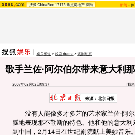
搜狐
ChinaRen
17173
焦点房地产
搜狗
新闻
-
体
娱乐频道
>
戏剧 drama
>
戏剧动态
歌手兰佐·阿尔伯尔带来意大利
2007年02月02日09:37
[
我来
来源：北京日报
没有人能像多才多艺的艺术家兰佐·阿尔
腻地表现那不勒斯的特色。他和他的意大利
到中国，2月14日在世纪剧院献上美妙音乐