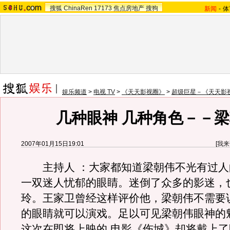
搜狐
ChinaRen
17173
焦点房地产
搜狗
新闻
-
体
娱乐频道
>
电视 TV
>
《天天影视圈》
>
超级巨星－《天天影
几种眼神 几种角色－－
2007年01月15日19:01
[
我来
主持人 ：大家都知道梁朝伟不光有过人
一双迷人忧郁的眼睛。迷倒了众多的影迷，
玲。王家卫曾经这样评价他，梁朝伟不需要
的眼睛就可以演戏。足以可见梁朝伟眼神的
这次在即将上映的 电影《伤城》却将戴上