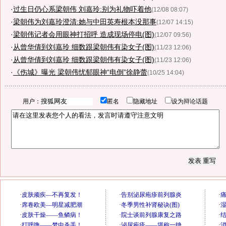
·
过生日仍心系梁朝伟 刘嘉玲:别为礼物吓着他
(12/08 08:07)
·
梁朝伟为刘嘉玲澄清:她与中田英寿根本没那事
(12/07 14:15)
·
梁朝伟记者会用眼神打招呼 造成现场停电(图)
(12/07 09:56)
·
从曾华倩到刘嘉玲 细数跟梁朝伟有染女子(图)
(11/23 12:06)
·
从曾华倩到刘嘉玲 细数跟梁朝伟有染女子(图)
(11/23 12:06)
·
《伤城》曝光 梁朝伟忧郁眼神“电倒”徐静蕾
(10/25 14:04)
用户：
匿名
隐藏地址
设为辩论话题