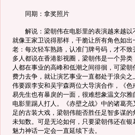
同期：拿奖照片
解说：梁朝伟在电影里的表演越来越以
就像王家卫说得那样，干脆让所有角色如出
老：每次轻车熟路，认准门牌号码，才不致
多人都说在香港影视圈，梁朝伟是一个异类
人都在事业的高峰和低潮之间徘徊，可梁朝
费力去争，就让演艺事业一直都处于浪尖之上
伟要跟李安和吴宇森两位大导演合作，《色
易先生也有暴戾的一面，很难想象温文尔雅
电影里踢人打人。《赤壁之战》中的诸葛亮
足的古装大戏，梁朝伟能否胜任足智多谋的
未知数。可是无论如何，只要梁朝伟还在银
魅力神话一定会一直延续下去。