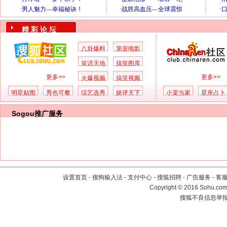
精 彩 论 坛
八卦爆料
第壹电影
笑话天地
搞笑图库
更多>>
更多>>
火爆视频
搞笑视频
明星贴图
秀色可餐
综艺选秀
娱评天下
小宠当家
星座占卜
Sogou推广服务
设置首页
-
搜狗输入法
-
支付中心
-
搜狐招聘
-
广告服务
-
客
Copyright
©
2016 Sohu.com 
搜狐不良信息举