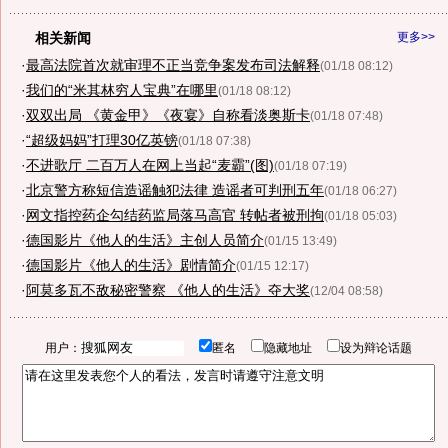
相关新闻
更多>>
·
最高法院首次就审理不正当竞争案发布司法解释
(01/18 08:12)
·
我们的“米其林穷人宝典”在哪里
(01/18 08:12)
·
双双出局 《黄金甲》《夜宴》自称看淡奥斯卡
(01/18 07:48)
·
“超级妈妈”打理30亿英镑
(01/18 07:38)
·
不进歌厅 二百万人在网上当起“麦霸”(图)
(01/18 07:19)
·
北京警方称短信造谣触犯法律 造谣者可判刑五年
(01/18 06:27)
·
网文指控药企勾结药监局落马高官 转帖者被刑拘
(01/18 05:03)
·
德国影片《他人的生活》主创人员简介
(01/15 13:49)
·
德国影片《他人的生活》剧情简介
(01/15 12:17)
·
阿莫多瓦不敌秘密警察 《他人的生活》夺大奖
(12/04 08:58)
用户：
匿名
隐藏地址
设为辩论话题