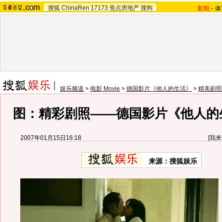
搜狐
ChinaRen
17173
焦点房地产
搜狗
新闻
-
体
娱乐频道
>
电影 Movie
>
德国影片《他人的生活》
>
精美剧照
图：精彩剧照——德国影片《他人的生
2007年01月15日16:18
[
我来
来源：搜狐娱乐