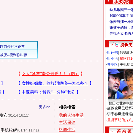
搜狐分类 |
·
听评书
|
郭德纲
·
听小说
|
鬼吹灯1
·
共享区
|
手机病
揭田壮壮徐帆
更多>>
相关搜索
·
赵薇被爆已经怀
·
李宇春爆遭母逼
发布
我的人渣生活
(01/14 16:11)
·
圣诞节明信片八
生活保健
格调生活
的手机松绑
(01/14 11:41)
茶 余 饭