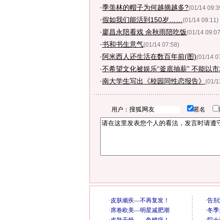
·
季羡林的帽子为何越摘越多?
(01/14 09:3
·
假如我们能活到150岁……
(01/14 09:11)
·
廖昌永陪看戏 余秋雨陪吃饭
(01/14 09:07
·
书和书生意气
(01/14 07:58)
·
阿米西人还生活在数百年前(图)
(01/14 0
·
不希望文化被娱乐“釜底抽薪” 不能以市场
·
南大学生写出《校园同性恋报告》
(01/1
用户：
匿名