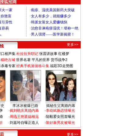
 搜狐招商
更多>>
对口相声集
杜拉拉升职记
张震讲故事
红楼梦
-精绝古城
世界名著
平凡的世界
货币战争2
毒杀毒专家
经典手机游游格斗集
福彩3D走势图
情史
李冰冰被爆已婚
揭秘生父离婚内幕
孕
·
揭刘晓庆离婚内幕
·
李幼斌新恋情曝光
婚
·
周迅王艳婆媳相见
·
陆毅爱女照首曝光
折
·
刘嘉玲自曝正造人
·
陈好新男友被曝光
 后
更多>>