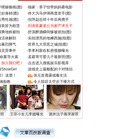
喂猕猴桃(图)
·
独家：章子怡带妈妈看电影
好身材(图)
·
佟大为马伊琍再度牵手(图)
秀性感(图)
·
倪萍赵忠祥十年后再携手
服装皆为租赁
·
刘涛富豪老公为家产求生子
颜乘地铁被拍
·
舒淇醉酒瞬间惨被抓拍(图)
做活体解剖
·
实拍漂亮的地摊西施(组图)
的暴烈脾气
·
世界九大罪恶之城(组图)
遇灵异事件
·
李孝利新欢私密视频曝光
成命案导火索
·
孟庭苇可爱儿子最新照(图)
：加入我们吧！
·
点击进入搜狐娱乐影视库
howGirl
·
游戏史上最般配的十对情侣
2》送票！
·
张元首透露戒毒生活
湘胎教
·
令人惊叹太空步下楼方式
密照
王菲小女儿李嫣曝光
酒井法子痛哭谢罪