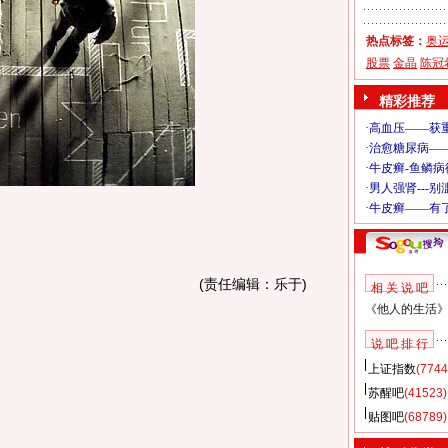
热点标签：
奥
股票
金晶
陈冠
精彩推荐
(责任编辑：乐于)
相 关 说 吧
《他人的生活
说 吧 排 行
上证指数
(7744
苏醒吧
(41523)
贴图吧
(68789)