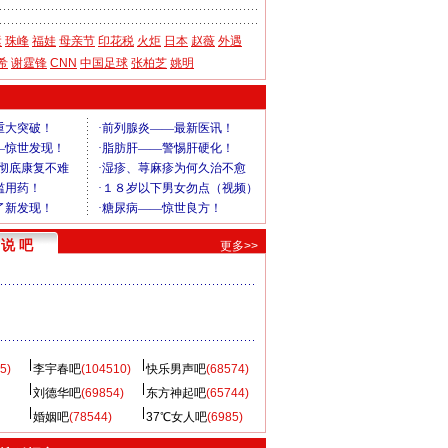
运
珠峰
福娃
母亲节
印花税
火炬
日本
赵薇
外遇
希
谢霆锋
CNN
中国足球
张柏芝
姚明
说 吧
更多>>
》
5)
李宇春吧
(104510)
快乐男声吧
(68574)
刘德华吧
(69854)
东方神起吧
(65744)
婚姻吧
(78544)
37℃女人吧
(6985)