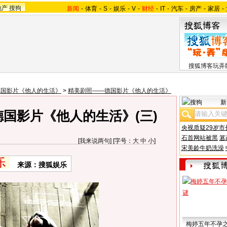
地产
搜狗
新闻
-
体育
-
S
-
娱乐
-
V
-
财经
-
IT
-
汽车
-
房产
-
家居
-
搜狐博客玩弄
德国影片《他人的生活》
>
精美剧照——德国影片《他人的生活》
新
国影片《他人的生活》(三)
央视质疑29岁市
石首网站被黑
篡
[
我来说两句
] [字号：
大
中
小
]
宋美龄牛奶洗澡
来源：搜狐娱乐
梅婷五年不孕