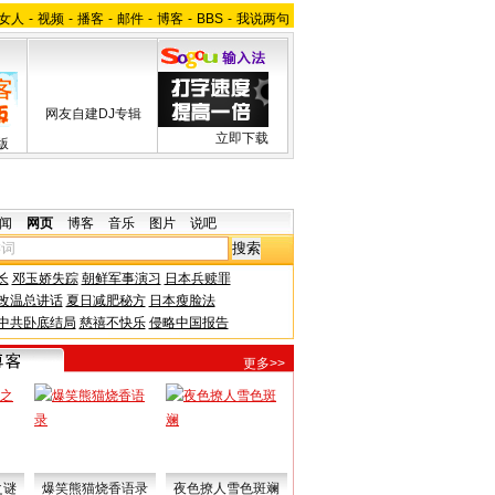
女人
-
视频
-
播客
-
邮件
-
博客
-
BBS
-
我说两句
网友自建DJ专辑
立即下载
版
闻
网页
博客
音乐
图片
说吧
长
邓玉娇失踪
朝鲜军事演习
日本兵赎罪
改温总讲话
夏日减肥秘方
日本瘦脸法
中共卧底结局
慈禧不快乐
侵略中国报告
更多>>
之谜
爆笑熊猫烧香语录
夜色撩人雪色斑斓