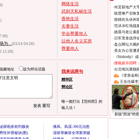
网络生活
9)
·
何炅获地产大亨
武则天私秘生活
·
陈慧琳产后恢复
香艳生活
·
殷桃街头休闲装
)
夫妻生活
·
范冰冰红地毯
·
姚晨与老公素
学会尊重他人
7:38)
·
日军竟拿战俘
以他人名义买房
为...
(01/14 04:26)
·
盘点网坛大腕
尊重他人
·
美女办公室遭
2 11:28)
·
《Nobody》
·
搜狐娱乐招聘
隐藏地址
设为辩论话题
·
台北电玩展靓丽S
我来说两句
·
《变形金刚
精华区
·
王岳伦爆李
辩论区
唯一能打出【范特西】的
输入法！
新版“西游”绝