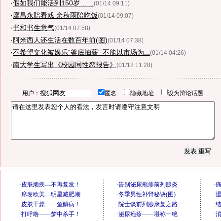
·
假如我们能活到150岁……
(01/14 09:11)
·
廖昌永陪看戏 余秋雨陪吃饭
(01/14 09:07)
·
书和书生意气
(01/14 07:58)
·
阿米西人还生活在数百年前(图)
(01/14 07:38)
·
不希望文化被娱乐“釜底抽薪” 不能以市场为...
(01/14 04:26)
·
南大学生写出《校园同性恋报告》
(01/12 11:28)
用户：
匿名
隐藏地址
设为辩论话题