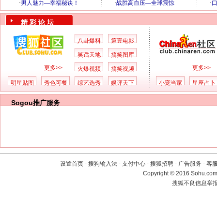
精 彩 论 坛
八卦爆料
第壹电影
笑话天地
搞笑图库
更多>>
更多>>
火爆视频
搞笑视频
明星贴图
秀色可餐
综艺选秀
娱评天下
小宠当家
星座占卜
Sogou推广服务
设置首页
-
搜狗输入法
-
支付中心
-
搜狐招聘
-
广告服务
-
客
Copyright
©
2016 Sohu.com 
搜狐不良信息举