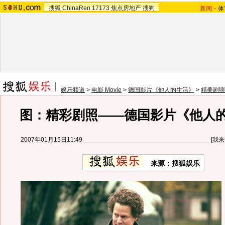
搜狐
ChinaRen
17173
焦点房地产
搜狗
新闻
-
体
娱乐频道
>
电影 Movie
>
德国影片《他人的生活》
>
精美剧照
图：精彩剧照——德国影片《他人的
2007年01月15日11:49
[
我来
来源：搜狐娱乐