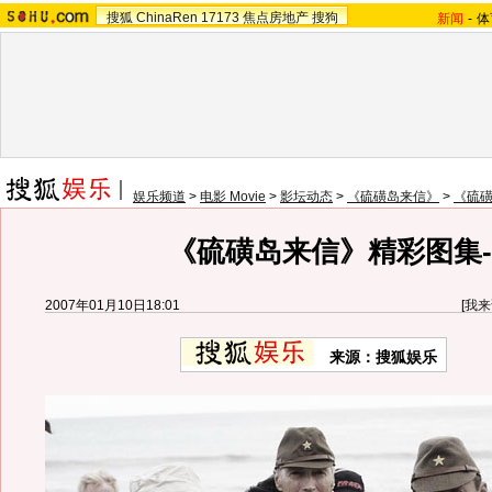
搜狐
ChinaRen
17173
焦点房地产
搜狗
新闻
-
体
娱乐频道
>
电影 Movie
>
影坛动态
>
《硫磺岛来信》
>
《硫
《硫磺岛来信》精彩图集-
2007年01月10日18:01
[
我来
来源：搜狐娱乐