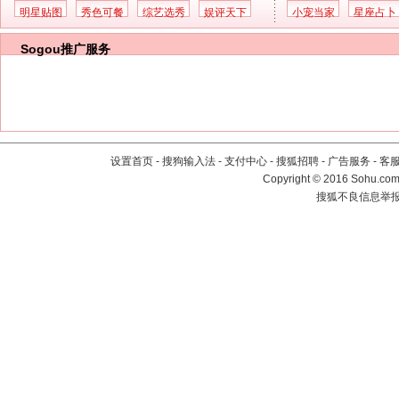
明星贴图
秀色可餐
综艺选秀
娱评天下
小宠当家
星座占卜
Sogou推广服务
设置首页
-
搜狗输入法
-
支付中心
-
搜狐招聘
-
广告服务
-
客
Copyright
©
2016 Sohu.com 
搜狐不良信息举