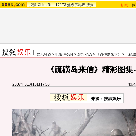
搜狐
ChinaRen
17173
焦点房地产
搜狗
新闻
-
体
娱乐频道
>
电影 Movie
>
影坛动态
>
《硫磺岛来信》
>
《硫
《硫磺岛来信》精彩图集-
2007年01月10日17:50
[
我来
来源：搜狐娱乐