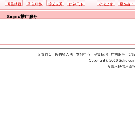
明星贴图
秀色可餐
综艺选秀
娱评天下
小宠当家
星座占卜
Sogou推广服务
设置首页
-
搜狗输入法
-
支付中心
-
搜狐招聘
-
广告服务
-
客
Copyright
©
2016 Sohu.com 
搜狐不良信息举