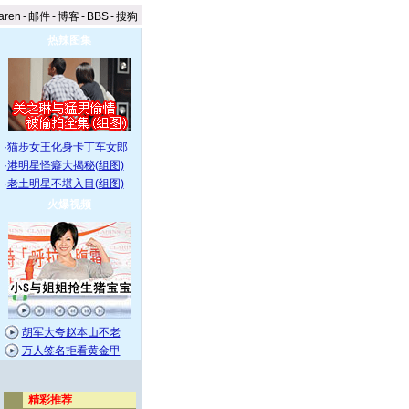
aren
-
邮件
-
博客
-
BBS
-
搜狗
热辣图集
·
猫步女王化身卡丁车女郎
·
港明星怪癖大揭秘(组图)
·
老土明星不堪入目(组图)
火爆视频
胡军大夸赵本山不老
万人签名拒看黄金甲