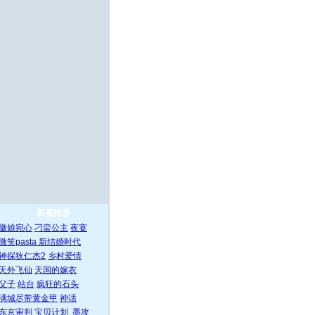
影视推荐
徽娘宛心
刁蛮公主
夜宴
微笑pasta
新结婚时代
神探狄仁杰2
乡村爱情
天外飞仙
天国的嫁衣
父子
站台
疯狂的石头
满城尽带黄金甲
神话
东京审判
宝贝计划
墨攻