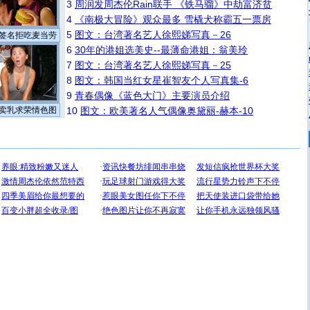
3
周润发周杰伦Rain联手 《铁马骝》中劫富济贫
4
《南极大冒险》观众最多 雪橇犬称霸五一票房
5
图文：台湾著名艺人徐熙娣写真－26
签名拒吃麦当劳
6
30年的港姐选美史--最薄命港姐：翁美玲
7
图文：台湾著名艺人徐熙娣写真－25
8
图文：韩国当红女星崔智友个人写真集-6
9
青春偶像《蓝色大门》主要演员介绍
卖乳求荣情色图
10
图文：欧美著名人气偶像奥黛丽-赫本-10