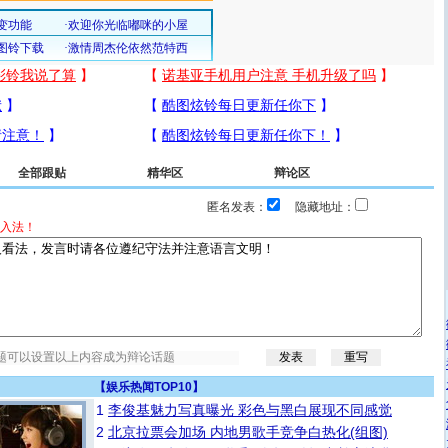
全部跟贴
精华区
辩论区
匿名发表：
隐藏地址：
入法！
【
娱乐热闻TOP10
】
1
李俊基魅力写真曝光 彩色与黑白展现不同感觉
2
北京拉票会加场 内地男歌手竞争白热化(组图)