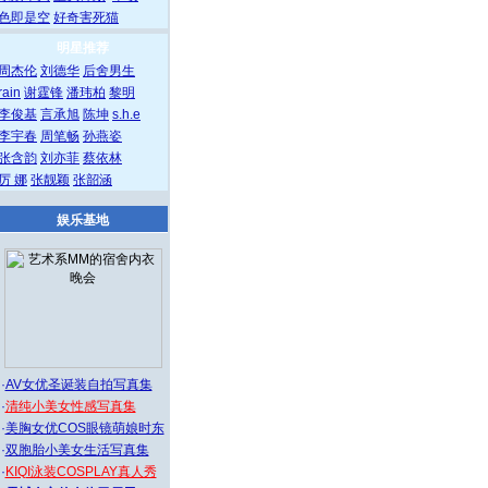
色即是空
好奇害死猫
明星推荐
周杰伦
刘德华
后舍男生
rain
谢霆锋
潘玮柏
黎明
李俊基
言承旭
陈坤
s.h.e
李宇春
周笔畅
孙燕姿
张含韵
刘亦菲
蔡依林
厉 娜
张靓颖
张韶涵
娱乐基地
·
AV女优圣诞装自拍写真集
·
清纯小美女性感写真集
·
美胸女优COS眼镜萌娘时东
·
双胞胎小美女生活写真集
·
KIQI泳装COSPLAY真人秀