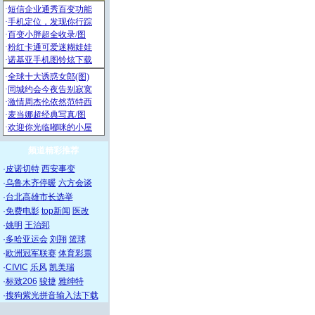
频道精彩推荐
·
皮诺切特
西安事变
·
乌鲁木齐停暖
六方会谈
·
台北高雄市长选举
·
免费电影
top新闻
医改
·
姚明
王治郅
·
多哈亚运会
刘翔
篮球
·
欧洲冠军联赛
体育彩票
·
CIVIC
乐风
凯美瑞
·
标致206
骏捷
雅绅特
·
搜狗紫光拼音输入法下载