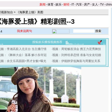
新闻
-
体育
-
娱乐
-
财经
-
IT
-
汽车
-
房产
-
女人
-
TV
-
chin
卫视新知台
>
《海豚爱上猫》美图
《海豚爱上猫》精彩剧照--3
我来说两句
14
搜狐娱乐播报视频推荐
视频：李湘高薪入北京台 当主播疗情
·
视频：周笔畅首演会 携王力宏秀舞技
视频：《舞林大会》落幕 解小东夺冠
·
视频：刘烨坦承恋情 准备与女友结婚
视频：余文乐高园园<男才女貌>曝光
·
视频：伊能静穿低胸装与周董扯关系