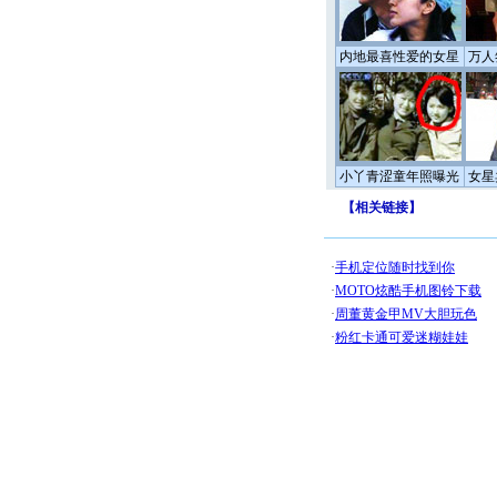
内地最喜性爱的女星
万人
小丫青涩童年照曝光
女星
【
相关链接
】