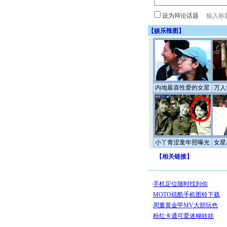
设为辩论话题
【
娱乐辣图
】
内地最喜性爱的女星
万人
小丫青涩童年照曝光
女星
【
相关链接
】