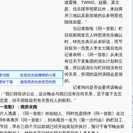
谢霆锋、TWINS、赵薇、莫文
蔚、信乐团等明星以外，来自两
岸三地以及新加坡的众多明星也
陆续加盟。”
当记者致电《同一首歌》栏
目组新闻发言人钟思潜先生确认
时，钟先生表示从未听说，而节
目组另一负责人李女士随后也向
记者表明：《同一首歌》从来没
有过关于某集团的演出计划和立
项，所以该演出与栏目组没有任
何关系，所谓的温州演唱会是假
的。
记者询问是否会要求该晚会
：“我们得告诉公众，这台晚会与我们没有任何关系，至于接下去怎
态度，但不排除追究有关责任人的权利。”
一首歌》：闻所未闻
人透露，《同一首歌》的创始人、同时也是陪伴《同一首歌》走过
明年将离开《同一首歌》，到央视另一名为《第一次约会》的栏目工
节目，早在三四个月以前就已经开始策划并执行，预计于春节晚会前