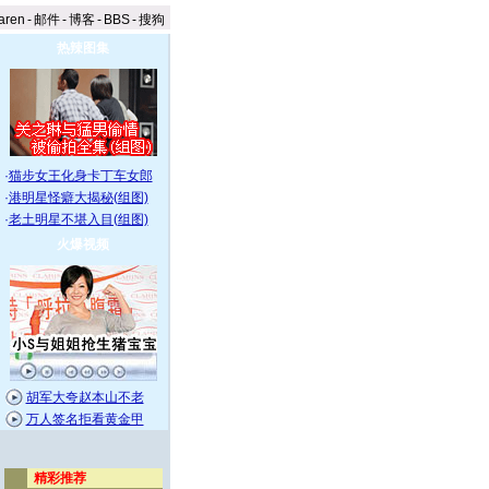
aren
-
邮件
-
博客
-
BBS
-
搜狗
热辣图集
·
猫步女王化身卡丁车女郎
·
港明星怪癖大揭秘(组图)
·
老土明星不堪入目(组图)
火爆视频
胡军大夸赵本山不老
万人签名拒看黄金甲