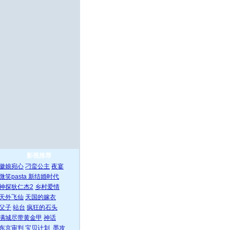
影视推荐
徽娘宛心
刁蛮公主
夜宴
微笑pasta
新结婚时代
神探狄仁杰2
乡村爱情
天外飞仙
天国的嫁衣
父子
站台
疯狂的石头
满城尽带黄金甲
神话
东京审判
宝贝计划
墨攻