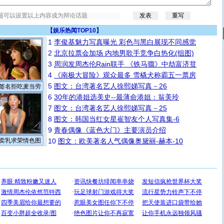
【
娱乐热闻TOP10
】
1
李俊基魅力写真曝光 彩色与黑白展现不同感觉
2
北京拉票会加场 内地男歌手竞争白热化(组图)
3
周润发周杰伦Rain联手 《铁马骝》中劫富济贫
4
《南极大冒险》观众最多 雪橇犬称霸五一票房
5
图文：台湾著名艺人徐熙娣写真－26
签名拒吃麦当劳
6
30年的港姐选美史--最薄命港姐：翁美玲
7
图文：台湾著名艺人徐熙娣写真－25
8
图文：韩国当红女星崔智友个人写真集-6
9
青春偶像《蓝色大门》主要演员介绍
卖乳求荣情色图
10
图文：欧美著名人气偶像奥黛丽-赫本-10