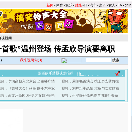
新闻
-
体育
-
娱乐
-
财经
-
IT
-
汽车
-
房产
-
女人
-
TV
-
chin
电视新闻
一首歌”温州登场 传孟欣导演要离职
我来说两句
(3)
18
搜狐娱乐播报视频推荐
视频：李湘高薪入北京台 当主播疗情
·
视频：周笔畅首演会 携王力宏秀舞技
视频：《舞林大会》落幕 解小东夺冠
·
视频：刘烨坦承恋情 准备与女友结婚
视频：余文乐高园园<男才女貌>曝光
·
视频：伊能静穿低胸装与周董扯关系