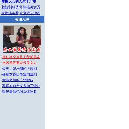
·
震撼人心的人体干尸展
·
超短制服诱惑
惊艳美女秀
·
宠物连连看
合金弹头游戏
美图天地
·
韩红初恋竟是王菲前男友
·
吉米整容要做气质女人
·
爆笑：娱乐圈的潜规则
·
裸聊女孩自爆业内规则
·
青春激情的广州靓妹
·
郭富城前女友去拍三级片
·
曝光最情色的女体家具