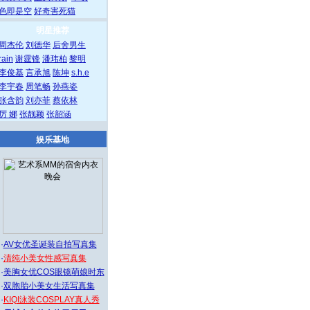
色即是空
好奇害死猫
明星推荐
周杰伦
刘德华
后舍男生
rain
谢霆锋
潘玮柏
黎明
李俊基
言承旭
陈坤
s.h.e
李宇春
周笔畅
孙燕姿
张含韵
刘亦菲
蔡依林
厉 娜
张靓颖
张韶涵
娱乐基地
·
AV女优圣诞装自拍写真集
·
清纯小美女性感写真集
·
美胸女优COS眼镜萌娘时东
·
双胞胎小美女生活写真集
·
KIQI泳装COSPLAY真人秀