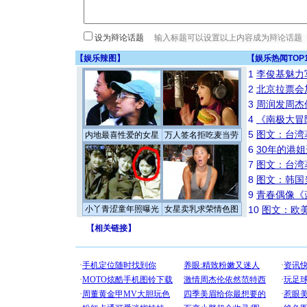
设为辩论话题
【
娱乐辣图
】
【
娱乐热闻TOP
1
李俊基魅力
2
北京拉票会
3
周润发周杰
4
《南极大冒
5
图文：台湾
内地最喜性爱的女星
万人签名拒吃麦当劳
6
30年的港
7
图文：台湾
8
图文：韩国
9
青春偶像《
小丫青涩童年照曝光
女星卖乳求荣情色图
10
图文：欧美
【
相关链接
】