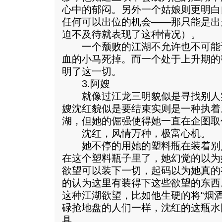
心中的郁闷。另外一个姑娘则更明白
任何可以出位的机会——那只能是出
迫不及待就表现了这种情况）。
一个颓败的江湖不允许也不可能
血的小马死掉。而一个处于上升期的
明了这一切。
3.阿嫂
就像过江龙三明貌似是寻找别人
嫂沈红貌似是要结束实则是一种执着
湖，但她的倔强使得她一直在企图取
沈红，风情万种，极富心机。
她不停的用她的塑料瓶在装着别
在这个塑料瓶子里了，她幻觉的以为
欲望可以装下一切，起码以为她真的
的认为这里有装得下这些欲望的东西
这种江湖欲望，比如他生硬的将“烟
碌抢地盘的人们一样，沈红的这瓶水
具。