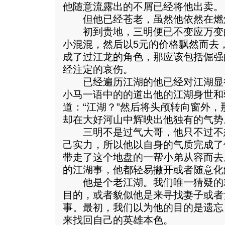
他随意流露出的不屑已经将他出卖。
但他已经苍老，虽然他依然在燃
初到贵地，三明便已不变应万变
小混混，然后以5元的价格飘然而去
成了过江龙的角色，那应该包括倔强
经注定的哀伤。
已经遍历江湖的他已经对江湖显
小马一语中的的道出他的江湖身世和
道：“江湖？”然后将头颅转向窗外
却在大好河山中辉映出他独有的气势
三明不是过气大哥，他只不过不
己实力，所以他以自身的气质完成了
带走了这个地盘的一帮小弟从容而去
的江湖事，他都轻易撇开或者随意化
他是个老江湖。我们唯一猜疑的
目的，或者貌似他是来寻找妻子或者
事。最初，我们以为他的目的是遗忘
来找回自己的英雄本色。