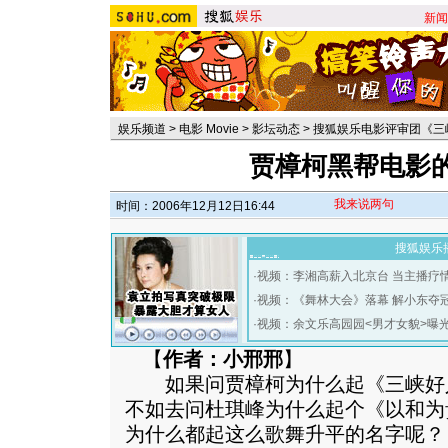
新闻
娱乐频道
>
电影 Movie
>
影坛动态
>
搜狐娱乐电影评审团《三
贾樟柯黑帮电影
我来说两句
时间：2006年12月12日16:44
搜狐娱乐
·
视频：李湘高薪入北京台 当主播疗
·
视频：《舞林大会》落幕 解小东夺
·
视频：余文乐高园园<男才女貌>曝
【
作者：小邢邢
】
如果问贾樟柯为什么起《三峡好
不如去问杜琪峰为什么起个《以和为
为什么都起这么歌舞升平的名字呢？