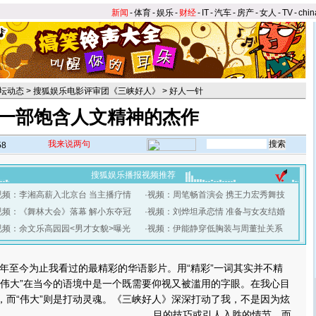
新闻
-
体育
-
娱乐
-
财经
-
IT
-
汽车
-
房产
-
女人
-
TV
-
chin
坛动态
>
搜狐娱乐电影评审团《三峡好人》
>
好人一针
一部饱含人文精神的杰作
我来说两句
58
搜狐娱乐播报视频推荐
视频：李湘高薪入北京台 当主播疗情
·
视频：周笔畅首演会 携王力宏秀舞技
视频：《舞林大会》落幕 解小东夺冠
·
视频：刘烨坦承恋情 准备与女友结婚
视频：余文乐高园园<男才女貌>曝光
·
视频：伊能静穿低胸装与周董扯关系
至今为止我看过的最精彩的华语影片。用“精彩”一词其实并不精
但“伟大”在当今的语境中是一个既需要仰视又被滥用的字眼。在我心目
，而“伟大”则是打动灵魂。
《三峡好人》深深打动了我，不是因为炫
目的技巧或引人入胜的情节，而