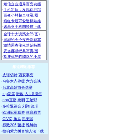
频道精彩推荐
·
皮诺切特
西安事变
·
乌鲁木齐停暖
六方会谈
·
台北高雄市长选举
·
top新闻
医改
入世5周年
·
nba直播
姚明
王治郅
·
多哈亚运会
刘翔
篮球
·
欧洲冠军联赛
体育彩票
·
CIVIC
乐风
凯美瑞
·
标致206
骏捷
雅绅特
·
搜狗紫光拼音输入法下载