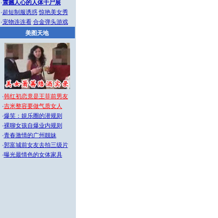
·
震撼人心的人体干尸展
·
超短制服诱惑
惊艳美女秀
·
宠物连连看
合金弹头游戏
美图天地
·
韩红初恋竟是王菲前男友
·
吉米整容要做气质女人
·
爆笑：娱乐圈的潜规则
·
裸聊女孩自爆业内规则
·
青春激情的广州靓妹
·
郭富城前女友去拍三级片
·
曝光最情色的女体家具