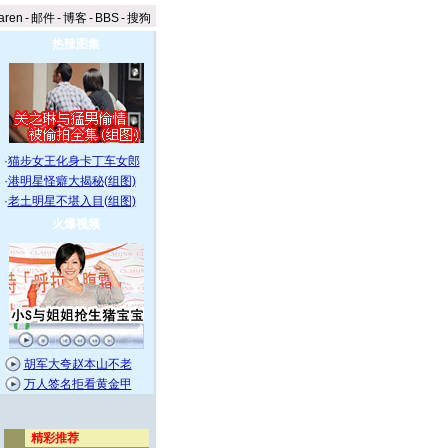
aren
-
邮件
-
博客
-
BBS
-
搜狗
热辣图集
·
猫步女王化身卡丁车女郎
·
港明星怪癖大揭秘(组图)
·
老土明星不堪入目(组图)
火爆视频
胡军大夸赵本山不老
万人签名拒看黄金甲