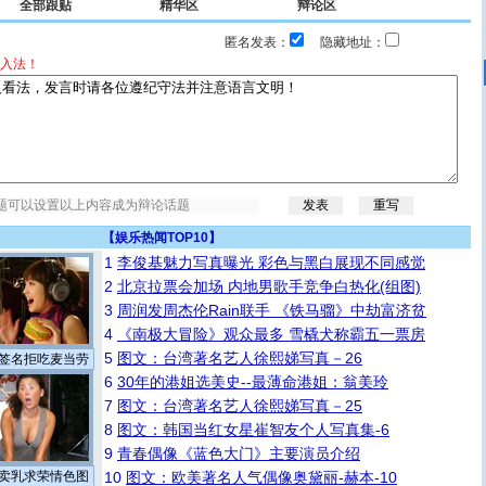
全部跟贴
精华区
辩论区
匿名发表：
隐藏地址：
入法！
【
娱乐热闻TOP10
】
1
李俊基魅力写真曝光 彩色与黑白展现不同感觉
2
北京拉票会加场 内地男歌手竞争白热化(组图)
3
周润发周杰伦Rain联手 《铁马骝》中劫富济贫
4
《南极大冒险》观众最多 雪橇犬称霸五一票房
5
图文：台湾著名艺人徐熙娣写真－26
签名拒吃麦当劳
6
30年的港姐选美史--最薄命港姐：翁美玲
7
图文：台湾著名艺人徐熙娣写真－25
8
图文：韩国当红女星崔智友个人写真集-6
9
青春偶像《蓝色大门》主要演员介绍
卖乳求荣情色图
10
图文：欧美著名人气偶像奥黛丽-赫本-10