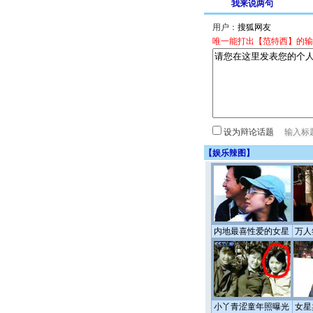
我来说两句
用户：
唯一能打出【范特西】的输
设为辩论话题
【
娱乐辣图
】
内地最喜性爱的女星
万人
小丫青涩童年照曝光
女星