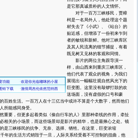
是它那真诚质朴的人文情怀。
对于一百万三峡移民，贾樟
柯是一名局外人，他处理这个题
材失去了《小武》、《站台》的
贴近感，但增添了一份初来乍到
者的敏锐和新鲜。他对三峡库区
及其人民流离的细节捕捉，有着
既见树又见林的客观和同情。
影片的两位主角跟导演一
样，由山西来到重庆三峡库区，
他们代表了观众的视角，为我们
展现出一幅幅壮观自然风光下的
巨变图。这里没有敲锣打鼓的欢
送场面，没有虚假的口号和豪
的百姓生活。一百万人在十三亿当中或许不算是个大数字，然而他们
人所能感同身受。
重要，但更多起着类似《偷自行车的人》里那种牵线的作用，牵扯
必相关的小场景，而这些场景却是影片的精华，也是最揪心之处。镜
的是三峡移民的抗争、无奈、选择、牺牲。在这里，巨变浓缩
”，数千年的生活方式销毁于一旦，人际关系经受着不可控制的扭曲，他