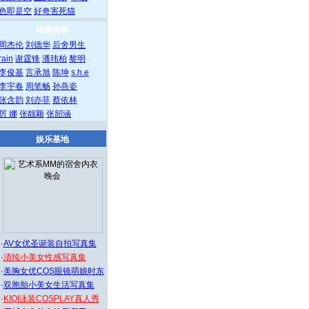
色即是空
好奇害死猫
明星推荐
周杰伦
刘德华
后舍男生
rain
谢霆锋
潘玮柏
黎明
李俊基
言承旭
陈坤
s.h.e
李宇春
周笔畅
孙燕姿
张含韵
刘亦菲
蔡依林
厉 娜
张靓颖
张韶涵
娱乐基地
·
AV女优圣诞装自拍写真集
·
清纯小美女性感写真集
·
美胸女优COS眼镜萌娘时东
·
双胞胎小美女生活写真集
·
KIQI泳装COSPLAY真人秀