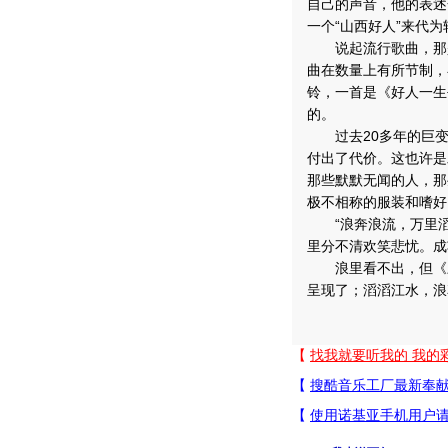
自己的声音，他的表述
一个“山西好人”来代
说起流行歌曲，那是
曲在数量上有所节制，
铃，一首是《好人一生
的。
过去20多年的巨变
付出了代价。这也许是
那些默默无闻的人，那
极不相称的服装和嗜好
“浪奔浪流，万里滔
里分不清欢笑悲忧。成
浪里看不出，但《三
呈现了；滔滔江水，浪