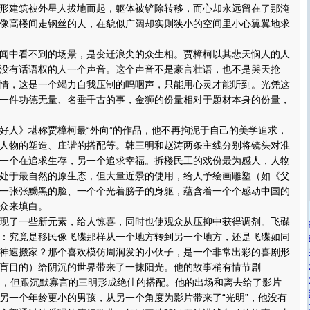
形建筑被外星人拔地而起，躯体被铲除转移，而心却永远留在了那淹
像高楼间走钢丝的人，在貌似广阔却实则狭小的空间里小心翼翼地求
中看不到的场景，是变迁浪尖的众生相。贾樟柯以其悲天悯人的人
没有话语权的人一个声音。这个声音不是豪言壮语，也不是哭天抢
情，这是一个竭力自我压制的呜咽声，只能用心灵才能听到。光凭这
一件功德无量、名垂千古的事，金狮的份量相对于题材本身的份量，
人》堪称贾樟柯最“外向”的作品，他不再拘泥于自己的美学追求，
人物的塑造、庄谐的搭配等。韩三明和赵涛两条主线分别将镜头对准
一个在追求生存，另一个追求幸福。拆楼民工的戏份最为感人，人物
处于最自然的原生态，但大量近景的使用，给人予绘画雕塑（如《父
一张张黝黑的脸、一个个光着膀子的身躯，蕴含着一个个感动中国的
众来填白。
了一些新元素，给人惊喜，同时也使观众从压抑中获得调剂。飞碟
：究竟是移民像飞碟那样从一个地方转到另一个地方，还是飞碟如同
神速搬家？那个喜欢模仿周润发的小伙子，是一个非常出彩的喜剧形
盲目的）给阴沉的世界带来了一抹阳光。他的故事稍有情节剧
的味道，但跟沉默寡言的三明形成绝佳的搭配。他的出场和离去给了影片
另一个年龄更小的男孩，从另一个角度为影片带来了“光明”，他没有