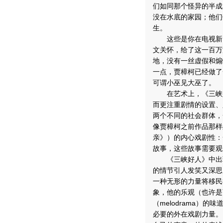
们如同那个怪异的半成
没在水底的家园；他们
生。
这些是你在电视新闻
文关怀，给了这一百万
地，没有一丝虚假和煽
一点，贾樟柯已经做了
可谓小巫见大巫了。
在艺术上，《三峡好
而更注重剧情的设置、
两个不同的社会群体，
像贾樟柯之前作品那样
亲》）的内心戏剧性：
故事，这些故事需要观
《三峡好人》中出现
的情节引人发笑又深思
一种无形的力量将移民
象，他的乐观（也许是
（melodrama）
必要的外在戏剧力量。