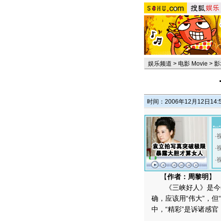
娱乐频道
>
电影 Movie
>
影
时间：2006年12月12日14:
·
·
·
【
作者：周黎明
】
《三峡好人》是今年
确，应该用“伟大”，
中，“精彩”是诉诸感官