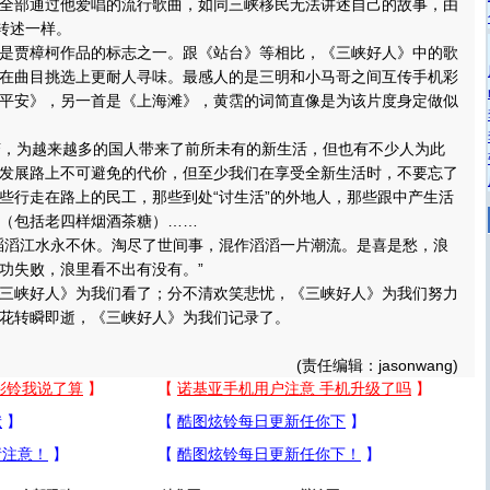
全部通过他爱唱的流行歌曲，如同三峡移民无法讲述自己的故事，由
为转述一样。
贾樟柯作品的标志之一。跟《站台》等相比，《三峡好人》中的歌
在曲目挑选上更耐人寻味。最感人的是三明和小马哥之间互传手机彩
平安》，另一首是《上海滩》，黄霑的词简直像是为该片度身定做似
，为越来越多的国人带来了前所未有的新生活，但也有不少人为此
发展路上不可避免的代价，但至少我们在享受全新生活时，不要忘了
些行走在路上的民工，那些到处“讨生活”的外地人，那些跟中产生活
（包括老四样烟酒茶糖）……
滔江水永不休。淘尽了世间事，混作滔滔一片潮流。是喜是愁，浪
功失败，浪里看不出有没有。”
峡好人》为我们看了；分不清欢笑悲忧，《三峡好人》为我们努力
花转瞬即逝，《三峡好人》为我们记录了。
(责任编辑：jasonwang)