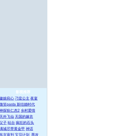
影视推荐
徽娘宛心
刁蛮公主
夜宴
微笑pasta
新结婚时代
神探狄仁杰2
乡村爱情
天外飞仙
天国的嫁衣
父子
站台
疯狂的石头
满城尽带黄金甲
神话
东京审判
宝贝计划
墨攻