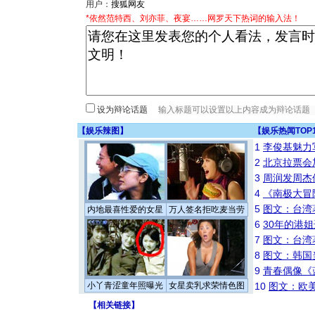
用户：
*依然范特西、刘亦菲、夜宴……网罗天下热词的输入法！
设为辩论话题
【
娱乐辣图
】
【
娱乐热闻TOP
1
李俊基魅力
2
北京拉票会
3
周润发周杰
4
《南极大冒
5
图文：台湾
内地最喜性爱的女星
万人签名拒吃麦当劳
6
30年的港
7
图文：台湾
8
图文：韩国
9
青春偶像《
小丫青涩童年照曝光
女星卖乳求荣情色图
10
图文：欧美
【
相关链接
】