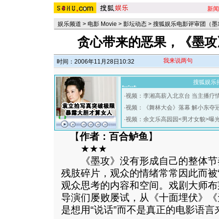
新闻
娱乐频道
>
电影 Movie
>
影坛动态
>
搜狐娱乐电影评审团（墨
贪心带来的恶果，《墨攻
我来说两句
时间：2006年11月28日10:32
搜狐娱乐
·
视频：李湘高薪入北京台 当主播疗
·
视频：《舞林大会》落幕 解小东夺
·
视频：余文乐高园园<男才女貌>曝
【
作者：百合鲈鱼
】
★★★
《墨攻》没有形成自己的整体节
残肢碎片，观众的情绪常常因此而被
观众思考的内容和空间。戏剧大师布
导演们屡败屡试，从《十面埋伏》《
是想用“说话”而不是真正的电影语言