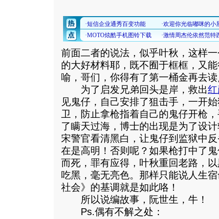
前面二者的说法，似乎叶秋，这样一
的大好材料耶，既不囿于框框，又能
喻，哥们，你得有了第一桶金再去读
为了启发兄弟回头是岸，救出
红
见鬼仔，自己安排了狙击手，一开始
卫，防止拿枪指着自己的鬼仔开枪，
了瞒天过海，博士的出现是为了设计
宋警官看清黑白，让鬼仔到监狱中反
在是高明！否则呢？如果枪打中了鬼
而死，罪有应得，叶秋重回老路，以
吃黑，毫无亮色。那样只能说人生宿
社会》的基调就是如此咯！
所以说编故事，阮世生，牛！
Ps.偶有不解之处：