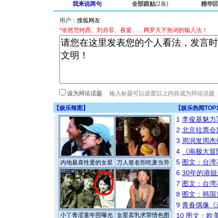
我来说两句
全部跟贴
(2条)
精华
用户：
*依然范特西、刘亦菲、夜宴……网罗天下热词的输入法！
设为辩论话题
【
娱乐辣图
】
【
娱乐热闻TOP
1
李俊基魅力
2
北京拉票会
3
周润发周杰
4
《南极大冒
5
图文：台湾
内地最喜性爱的女星
万人签名拒吃麦当劳
6
30年的港
7
图文：台湾
8
图文：韩国
9
青春偶像《
小丫青涩童年照曝光
女星卖乳求荣情色图
10
图文：欧美