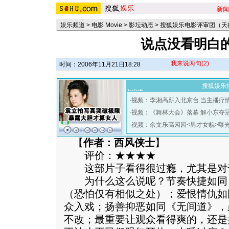
新闻
娱乐频道
>
电影 Movie
>
影坛动态
>
搜狐娱乐电影评审团（天
说点没看明白
我来说两句
(2)
时间：2006年11月21日18:28
搜狐娱乐
·
视频：李湘高薪入北京台 当主播疗
·
视频：《舞林大会》落幕 解小东夺
·
视频：余文乐高园园<男才女貌>曝
【
作者：西风侠士
】
评价：★★★★
这部片子看得很过瘾，尤其是对
为什么这么说呢？节奏快捷如同
（恐怕仅有相似之处）；爱恨情仇如
众入戏；扬善抑恶如同《无间道》，
不改；最重要让观众看得爽的，还是