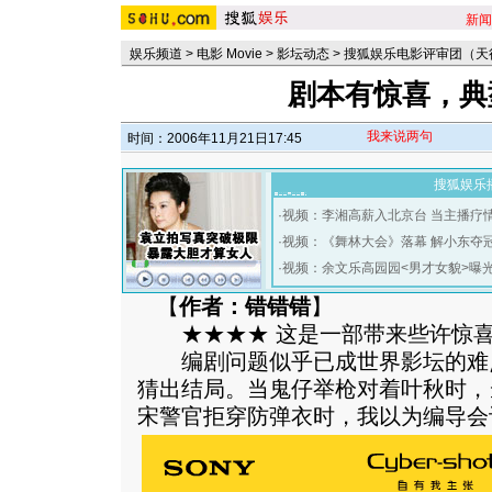
新闻
娱乐频道
>
电影 Movie
>
影坛动态
>
搜狐娱乐电影评审团（天
剧本有惊喜，典
我来说两句
时间：2006年11月21日17:45
搜狐娱乐
·
视频：李湘高薪入北京台 当主播疗
·
视频：《舞林大会》落幕 解小东夺
·
视频：余文乐高园园<男才女貌>曝
【
作者：错错错
】
★★★★ 这是一部带来些许惊喜
编剧问题似乎已成世界影坛的难
猜出结局。当鬼仔举枪对着叶秋时，
宋警官拒穿防弹衣时，我以为编导会