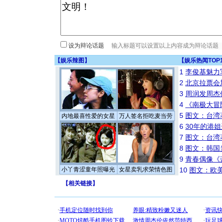
设为辩论话题
【
娱乐辣图
】
【
娱乐热闻TOP
1
李俊基魅力
2
北京拉票会
3
周润发周杰
4
《南极大冒
5
图文：台湾
内地最喜性爱的女星
万人签名拒吃麦当劳
6
30年的港
7
图文：台湾
8
图文：韩国
9
青春偶像《
小丫青涩童年照曝光
女星卖乳求荣情色图
10
图文：欧美
【
相关链接
】