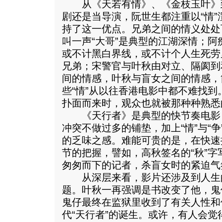
从《天若有情》、《金枝玉叶》
剧还是当导演，阮世生都注重以“情
持了这一优点。兄弟之间的情义处处
叫一声“大哥”是典型的江湖深情；
或不计黑白界线，或不计个人生死劳
兄弟；宋警官与叶秋由对立、隔阂到
间的情感，叶秋与盲女之间的情感，
些“情”从以往香港电影中都不难找到
扑面而来时，观众也就被那种种熟悉
《天行者》是典型的快节奏电影
冲突不做过多的铺垫，加上“情”与“
的乏味之感。难能可贵的是，在快速
节的把握，譬如，高秋签名的“秋”
匆匆而下的记者，杀盲女时的紧迫气
从深层来看，影片还涉及到人生
题。叶秋一再强调是书改变了他，鬼
鬼仔最终在监狱里收到了有关人性和
代“天行者”的诞生。或许，有人会