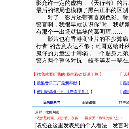
影允许一定的虚构，《天行者》的片
最后的结局也模糊了黑白正邪的区别
对了，影片还带有喜剧色彩。譬如
警官啊，我很早就认识你”时，我就
有那个一出场就搞笑的葛明辉……
影片也有香港商业片的不少弊病，
行者”的含意表达不够；雄哥送给叶
鬼仔的力量过于溥弱，一个贴身兄弟
警方两个整体对抗；雄哥等老一辈在
我来说两句
全部跟贴
精华
用户：
*依然范特西、刘亦菲、夜宴……网罗天下热词的输入法！