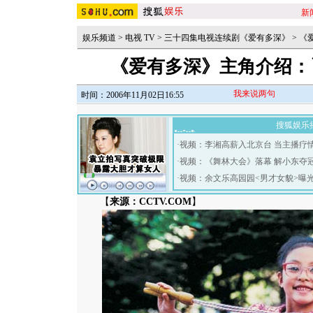
新
娱乐频道
>
电视 TV
>
三十四集电视连续剧《爱有多深》
>
《
《爱有多深》主角介绍：
我来说两句
时间：2006年11月02日16:55
搜狐娱乐
·
视频：李湘高薪入北京台 当主播疗
·
视频：《舞林大会》落幕 解小东夺
·
视频：余文乐高园园<男才女貌>曝
【
来源：CCTV.COM
】