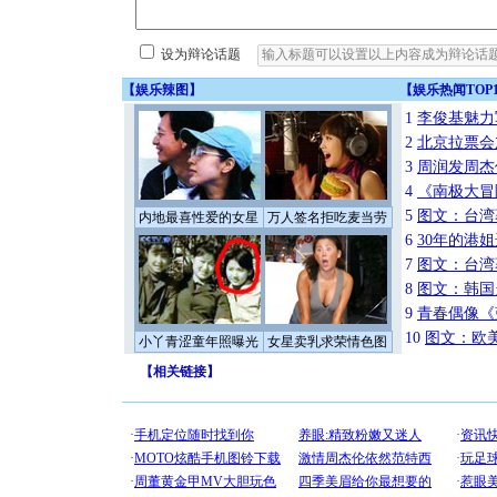
设为辩论话题
【
娱乐辣图
】
【
娱乐热闻TOP1
1
李俊基魅力
2
北京拉票会
3
周润发周杰
4
《南极大冒
5
图文：台湾
内地最喜性爱的女星
万人签名拒吃麦当劳
6
30年的港
7
图文：台湾
8
图文：韩国
9
青春偶像《
10
图文：欧美
小丫青涩童年照曝光
女星卖乳求荣情色图
【
相关链接
】