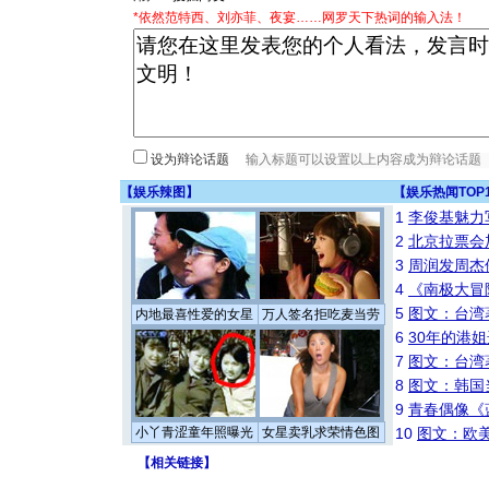
*依然范特西、刘亦菲、夜宴……网罗天下热词的输入法！
设为辩论话题
【
娱乐辣图
】
【
娱乐热闻TOP
1
李俊基魅力
2
北京拉票会
3
周润发周杰
4
《南极大冒
5
图文：台湾
内地最喜性爱的女星
万人签名拒吃麦当劳
6
30年的港
7
图文：台湾
8
图文：韩国
9
青春偶像《
小丫青涩童年照曝光
女星卖乳求荣情色图
10
图文：欧美
【
相关链接
】