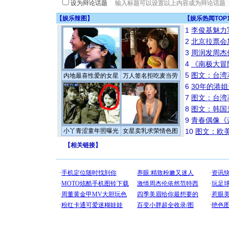
设为辩论话题
【
娱乐辣图
】
【
娱乐热闻TOP
1
李俊基魅力
2
北京拉票会
3
周润发周杰
4
《南极大冒
5
图文：台湾
内地最喜性爱的女星
万人签名拒吃麦当劳
6
30年的港
7
图文：台湾
8
图文：韩国
9
青春偶像《
小丫青涩童年照曝光
女星卖乳求荣情色图
10
图文：欧美
【
相关链接
】