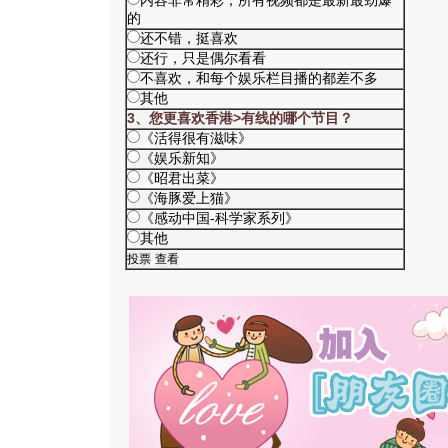
内容非常精彩，所有视频都是最新最劲爆
的
还不错，挺喜欢
还行，只是偶尔看看
不喜欢，和每个娱乐栏目播的都差不多
其他
3、您更喜欢香港>有线的哪个节目？
《活得很有滋味》
《娱乐新知》
《昭君出菜》
《海豚爱上猫》
《感动中国-科学家系列》
其他