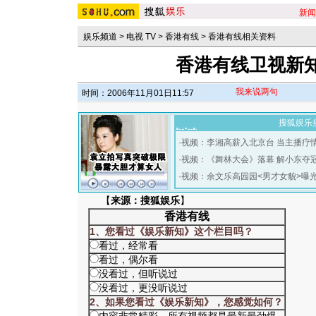
新闻
娱乐频道
>
电视 TV
>
香港有线
>
香港有线相关资料
香港有线卫视新
我来说两句
时间：2006年11月01日11:57
搜狐娱乐
·
视频：李湘高薪入北京台 当主播疗
·
视频：《舞林大会》落幕 解小东夺
·
视频：余文乐高园园<男才女貌>曝
【
来源：搜狐娱乐
】
香港有线
1、您看过《娱乐新知》这个栏目吗？
看过，经常看
看过，偶尔看
没看过，但听说过
没看过，更没听说过
2、如果您看过《娱乐新知》，您感觉如何？