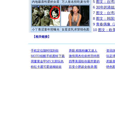
5
图文：台湾
内地最喜性爱的女星
万人签名拒吃麦当劳
6
30年的港
7
图文：台湾
8
图文：韩国
9
青春偶像《
小丫青涩童年照曝光
女星卖乳求荣情色图
10
图文：欧美
【
相关链接
】