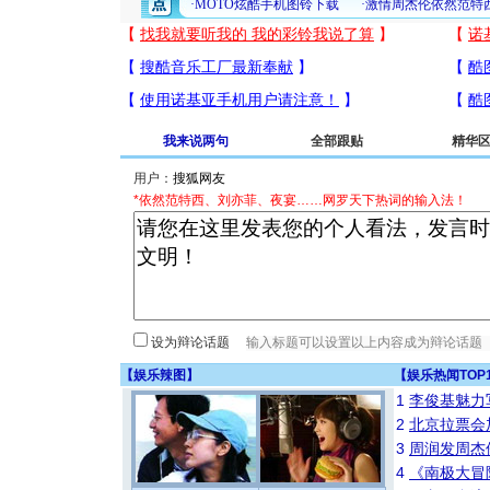
我来说两句
全部跟贴
精华
用户：
*依然范特西、刘亦菲、夜宴……网罗天下热词的输入法！
设为辩论话题
【
娱乐辣图
】
【
娱乐热闻TOP
1
李俊基魅力
2
北京拉票会
3
周润发周杰
4
《南极大冒