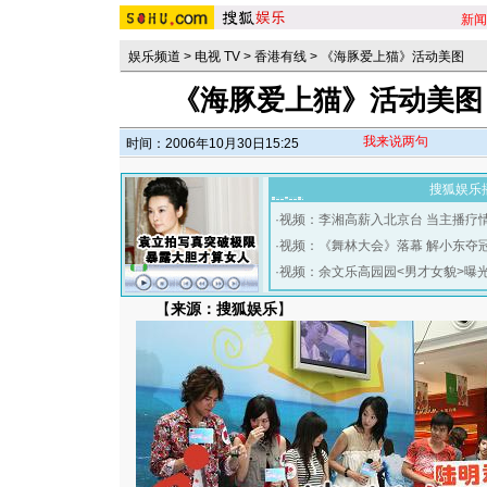
新闻
娱乐频道
>
电视 TV
>
香港有线
>
《海豚爱上猫》活动美图
《海豚爱上猫》活动美图
我来说两句
时间：2006年10月30日15:25
搜狐娱乐
·
视频：李湘高薪入北京台 当主播疗
·
视频：《舞林大会》落幕 解小东夺
·
视频：余文乐高园园<男才女貌>曝
【
来源：搜狐娱乐
】