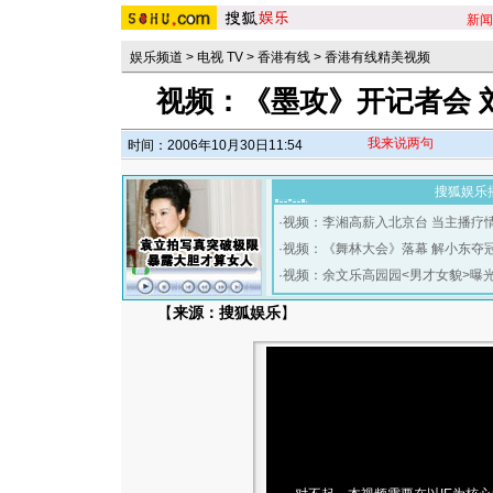
新闻
娱乐频道
>
电视 TV
>
香港有线
>
香港有线精美视频
视频：《墨攻》开记者会 
我来说两句
时间：2006年10月30日11:54
搜狐娱乐
·
视频：李湘高薪入北京台 当主播疗
·
视频：《舞林大会》落幕 解小东夺
·
视频：余文乐高园园<男才女貌>曝
【
来源：搜狐娱乐
】