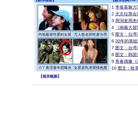
【
娱乐辣图
】
【
娱乐热闻TOP
1
李俊基魅力
2
北京拉票会
3
周润发周杰
4
《南极大冒
5
图文：台湾
内地最喜性爱的女星
万人签名拒吃麦当劳
6
30年的港
7
图文：台湾
8
图文：韩国
9
青春偶像《
小丫青涩童年照曝光
女星卖乳求荣情色图
10
图文：欧美
【
相关链接
】