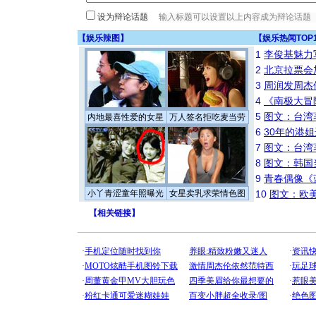
设为辩论话题
【
娱乐辣图
】
【
娱乐热闻TOP
1
李俊基魅力
2
北京拉票会
3
周润发周杰
4
《南极大冒
5
图文：台湾
内地最喜性爱的女星
万人签名拒吃麦当劳
6
30年的港
7
图文：台湾
8
图文：韩国
9
青春偶像《
小丫青涩童年照曝光
女星卖乳求荣情色图
10
图文：欧美
【
相关链接
】