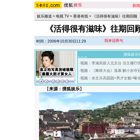
新闻
娱乐频道
>
电视 TV
>
香港有线
>
《活得很有滋味》往期回顾
《活得很有滋味》往期回
我来说两句
时间：2006年10月30日11:29
搜狐娱乐
·
视频：李湘高薪入北京台 当主播疗
·
视频：《舞林大会》落幕 解小东夺
·
视频：余文乐高园园<男才女貌>曝
【
来源：搜狐娱乐
】