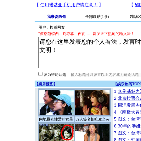
我来说两句
全部跟贴
(1条)
精华
用户：
*依然范特西、刘亦菲、夜宴……网罗天下热词的输入法！
设为辩论话题
【
娱乐辣图
】
【
娱乐热闻TOP
1
李俊基魅力
2
北京拉票会
3
周润发周杰
4
《南极大冒
5
图文：台湾
内地最喜性爱的女星
万人签名拒吃麦当劳
6
30年的港
7
图文：台湾
8
图文：韩国