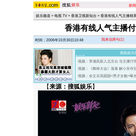
新闻
娱乐频道
>
电视 TV
>
香港卫视新知台
>
香港有线人气主播精
香港有线人气主播付杰铭
我来说两句
(1)
时间：2006年10月30日10:48
搜狐娱乐
·
视频：李湘高薪入北京台 当主播疗
·
视频：《舞林大会》落幕 解小东夺
·
视频：余文乐高园园<男才女貌>曝
【
来源：搜狐娱乐
】