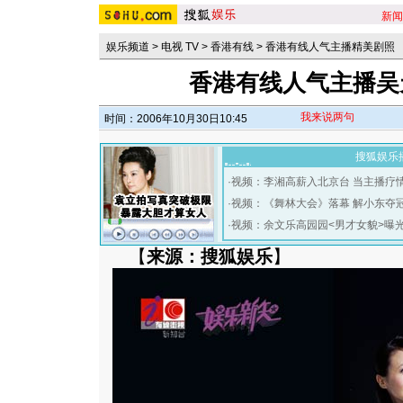
新闻
娱乐频道
>
电视 TV
>
香港有线
>
香港有线人气主播精美剧照
香港有线人气主播吴天瑜
我来说两句
时间：2006年10月30日10:45
搜狐娱乐
·
视频：李湘高薪入北京台 当主播疗
·
视频：《舞林大会》落幕 解小东夺
·
视频：余文乐高园园<男才女貌>曝
【
来源：搜狐娱乐
】