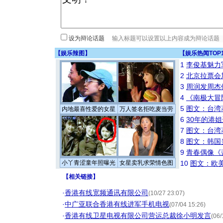
设为辩论话题
【
娱乐辣图
】
【
娱乐热闻TOP
1
李俊基魅力
2
北京拉票会
3
周润发周杰
4
《南极大冒
5
图文：台湾
内地最喜性爱的女星
万人签名拒吃麦当劳
6
30年的港
7
图文：台湾
8
图文：韩国
9
青春偶像《
小丫青涩童年照曝光
女星卖乳求荣情色图
10
图文：欧美
【
相关链接
】
·
香港有线宽频通讯有限公司
(10/27 23:07)
·
中广亚联合香港有线进军手机电视
(07/04 15:26)
·
香港有线卫星电视有限公司营运总裁徐小明发言
(06/