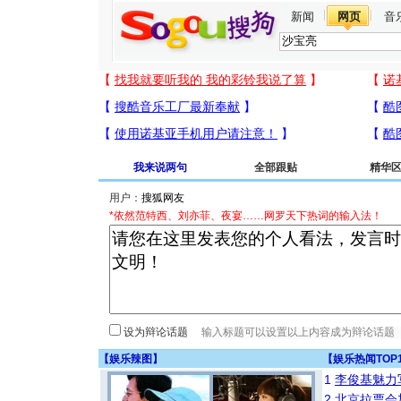
新闻
网页
音
我来说两句
全部跟贴
精华
用户：
*依然范特西、刘亦菲、夜宴……网罗天下热词的输入法！
设为辩论话题
【
娱乐辣图
】
【
娱乐热闻TOP
1
李俊基魅力
2
北京拉票会