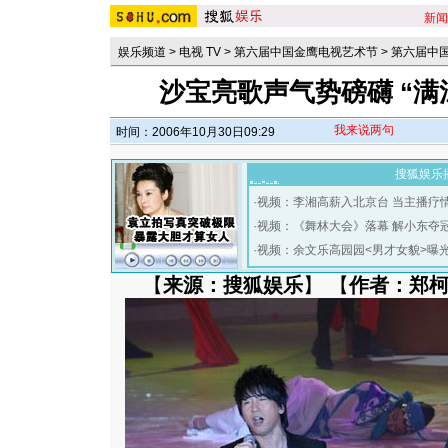
新闻
娱乐频道
>
电视 TV
>
第六届中国金鹰电视艺术节
>
第六届中
沙宝亮歌声气势磅礴 “满
我来说两句
时间：2006年10月30日09:29
搜狐娱乐
·
视频：李湘高薪入北京台 当主播疗
·
视频：《舞林大会》落幕 解小东夺
·
视频：余文乐高园园<男才女貌>曝
【
来源：搜狐娱乐
】 【
作者：郑柯