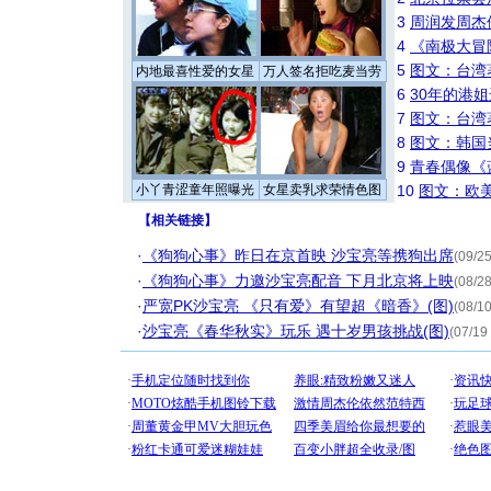
3
周润发周杰
4
《南极大冒
5
图文：台湾
内地最喜性爱的女星
万人签名拒吃麦当劳
6
30年的港
7
图文：台湾
8
图文：韩国
9
青春偶像《
小丫青涩童年照曝光
女星卖乳求荣情色图
10
图文：欧美
【
相关链接
】
·
《狗狗心事》昨日在京首映 沙宝亮等携狗出席
(09/25
·
《狗狗心事》力邀沙宝亮配音 下月北京将上映
(08/28
·
严宽PK沙宝亮 《只有爱》有望超《暗香》(图)
(08/10
·
沙宝亮《春华秋实》玩乐 遇十岁男孩挑战(图)
(07/19