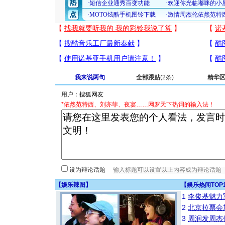
我来说两句
全部跟贴
(2条)
精华
用户：
*依然范特西、刘亦菲、夜宴……网罗天下热词的输入法！
设为辩论话题
【
娱乐辣图
】
【
娱乐热闻TOP
1
李俊基魅力
2
北京拉票会
3
周润发周杰