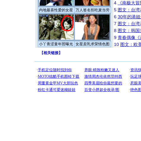
4
《南极大冒
5
图文：台湾
内地最喜性爱的女星
万人签名拒吃麦当劳
6
30年的港
7
图文：台湾
8
图文：韩国
9
青春偶像《
小丫青涩童年照曝光
女星卖乳求荣情色图
10
图文：欧美
【
相关链接
】