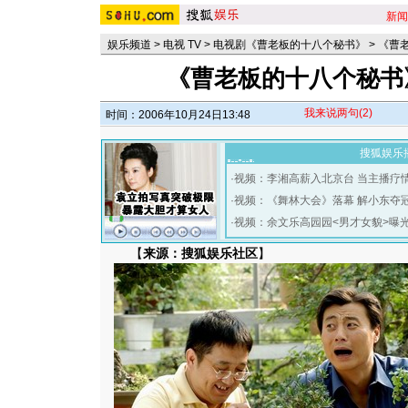
新闻
娱乐频道
>
电视 TV
>
电视剧《曹老板的十八个秘书》
>
《曹
《曹老板的十八个秘书
我来说两句
(2)
时间：2006年10月24日13:48
搜狐娱乐
·
视频：李湘高薪入北京台 当主播疗
·
视频：《舞林大会》落幕 解小东夺
·
视频：余文乐高园园<男才女貌>曝
【
来源：搜狐娱乐社区
】