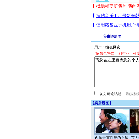
我来说两句
用户：
*依然范特西、刘亦菲、夜
设为辩论话题
【
娱乐辣图
】
内地最喜性爱的女星
万人