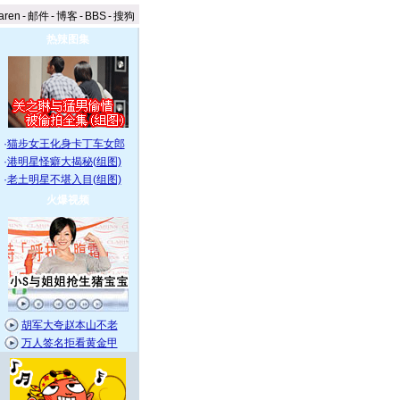
aren
-
邮件
-
博客
-
BBS
-
搜狗
热辣图集
·
猫步女王化身卡丁车女郎
·
港明星怪癖大揭秘(组图)
·
老土明星不堪入目(组图)
火爆视频
胡军大夸赵本山不老
万人签名拒看黄金甲