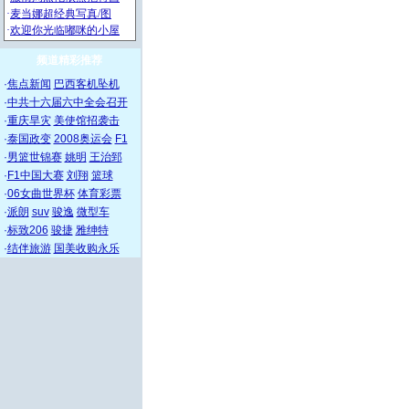
频道精彩推荐
·
焦点新闻
巴西客机坠机
·
中共十六届六中全会召开
·
重庆旱灾
美使馆招袭击
·
泰国政变
2008奥运会
F1
·
男篮世锦赛
姚明
王治郅
·
F1中国大赛
刘翔
篮球
·
06女曲世界杯
体育彩票
·
派朗
suv
骏逸
微型车
·
标致206
骏捷
雅绅特
·
结伴旅游
国美收购永乐