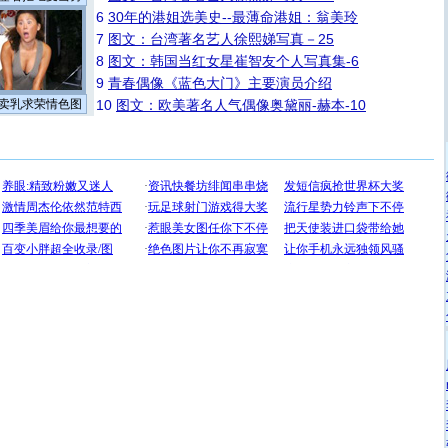
6
30年的港姐选美史--最薄命港姐：翁美玲
7
图文：台湾著名艺人徐熙娣写真－25
8
图文：韩国当红女星崔智友个人写真集-6
9
青春偶像《蓝色大门》主要演员介绍
卖乳求荣情色图
10
图文：欧美著名人气偶像奥黛丽-赫本-10