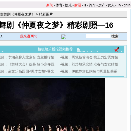
新闻
-
体育
-
娱乐
-
财经
-
IT
-
汽车
-
房产
-
女人
-
TV
-
chin
蕾舞剧《仲夏夜之梦》
>
精彩图片
舞剧《仲夏夜之梦》精彩剧照—16
我来说两句
48
搜狐娱乐播报视频推荐
视频：李湘高薪入北京台 当主播疗情
·
视频：周笔畅首演会 携王力宏秀舞技
视频：《舞林大会》落幕 解小东夺冠
·
视频：刘烨坦承恋情 准备与女友结婚
视频：余文乐高园园<男才女貌>曝光
·
视频：伊能静穿低胸装与周董扯关系