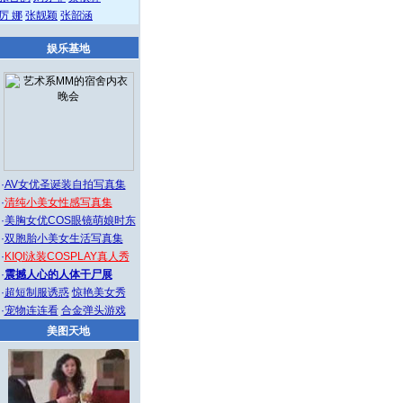
厉 娜
张靓颖
张韶涵
娱乐基地
·
AV女优圣诞装自拍写真集
·
清纯小美女性感写真集
·
美胸女优COS眼镜萌娘时东
·
双胞胎小美女生活写真集
·
KIQI泳装COSPLAY真人秀
·
震撼人心的人体干尸展
·
超短制服诱惑
惊艳美女秀
·
宠物连连看
合金弹头游戏
美图天地