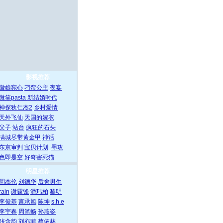
影视推荐
徽娘宛心
刁蛮公主
夜宴
微笑pasta
新结婚时代
神探狄仁杰2
乡村爱情
天外飞仙
天国的嫁衣
父子
站台
疯狂的石头
满城尽带黄金甲
神话
东京审判
宝贝计划
墨攻
色即是空
好奇害死猫
明星推荐
周杰伦
刘德华
后舍男生
rain
谢霆锋
潘玮柏
黎明
李俊基
言承旭
陈坤
s.h.e
李宇春
周笔畅
孙燕姿
张含韵
刘亦菲
蔡依林