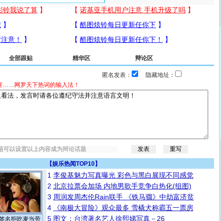
全部跟贴
精华区
辩论区
匿名发表：
隐藏地址：
宴……网罗天下热词的输入法！
【
娱乐热闻TOP10
】
1
李俊基魅力写真曝光 彩色与黑白展现不同感觉
2
北京拉票会加场 内地男歌手竞争白热化(组图)
3
周润发周杰伦Rain联手 《铁马骝》中劫富济贫
4
《南极大冒险》观众最多 雪橇犬称霸五一票房
5
图文：台湾著名艺人徐熙娣写真－26
签名拒吃麦当劳