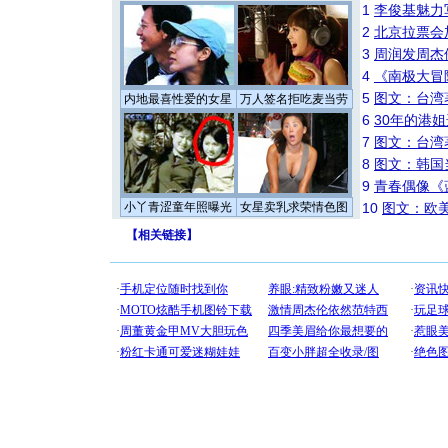
1
李俊基魅力
2
北京拉票会
3
周润发周杰
4
《南极大冒
5
图文：台湾
内地最喜性爱的女星
万人签名拒吃麦当劳
6
30年的港
7
图文：台湾
8
图文：韩国
9
青春偶像《
小丫青涩童年照曝光
女星卖乳求荣情色图
10
图文：欧美
【
相关链接
】