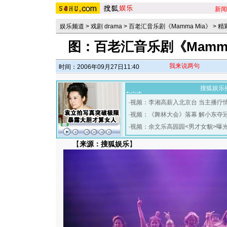
新闻
娱乐频道
>
戏剧 drama
>
百老汇音乐剧《Mamma Mia》
>
精
图：百老汇音乐剧《Mamm
我来说两句
时间：2006年09月27日11:40
搜狐娱乐
·
视频：李湘高薪入北京台 当主播疗
·
视频：《舞林大会》落幕 解小东夺
·
视频：余文乐高园园<男才女貌>曝
【
来源：搜狐娱乐
】