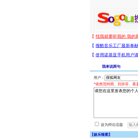
我来说两句
用户：
*依然范特西、刘亦菲、夜
设为辩论话题
【
娱乐辣图
】