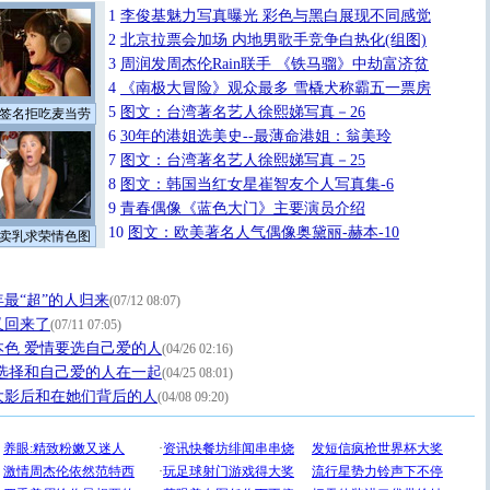
1
李俊基魅力写真曝光 彩色与黑白展现不同感觉
2
北京拉票会加场 内地男歌手竞争白热化(组图)
3
周润发周杰伦Rain联手 《铁马骝》中劫富济贫
4
《南极大冒险》观众最多 雪橇犬称霸五一票房
5
图文：台湾著名艺人徐熙娣写真－26
签名拒吃麦当劳
6
30年的港姐选美史--最薄命港姐：翁美玲
7
图文：台湾著名艺人徐熙娣写真－25
8
图文：韩国当红女星崔智友个人写真集-6
9
青春偶像《蓝色大门》主要演员介绍
10
图文：欧美著名人气偶像奥黛丽-赫本-10
卖乳求荣情色图
年最“超”的人归来
(07/12 08:07)
又回来了
(07/11 07:05)
色 爱情要选自己爱的人
(04/26 02:16)
选择和自己爱的人在一起
(04/25 08:01)
大影后和在她们背后的人
(04/08 09:20)