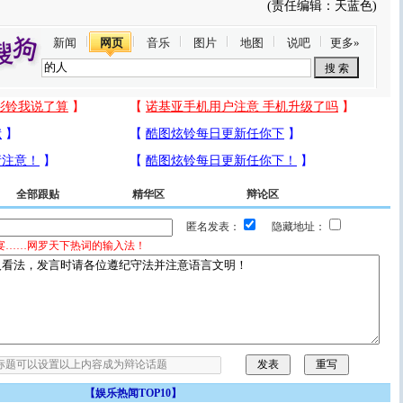
(责任编辑：天蓝色)
新闻
网页
音乐
图片
地图
说吧
更多»
全部跟贴
精华区
辩论区
匿名发表：
隐藏地址：
宴……网罗天下热词的输入法！
【
娱乐热闻TOP10
】