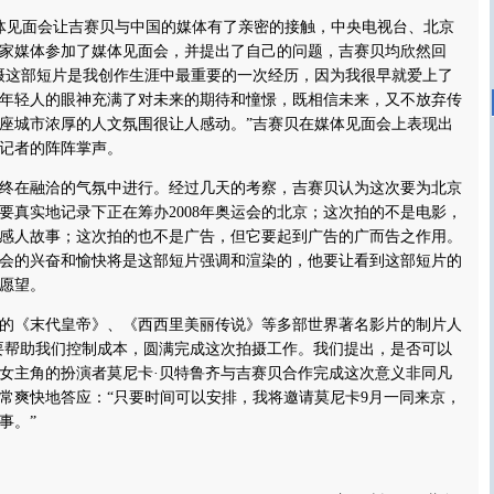
体见面会让吉赛贝与中国的媒体有了亲密的接触，中央电视台、北京
余家媒体参加了媒体见面会，并提出了自己的问题，吉赛贝均欣然回
摄这部短片是我创作生涯中最重要的一次经历，因为我很早就爱上了
年轻人的眼神充满了对未来的期待和憧憬，既相信未来，又不放弃传
座城市浓厚的人文氛围很让人感动。”吉赛贝在媒体见面会上表现出
记者的阵阵掌声。
在融洽的气氛中进行。经过几天的考察，吉赛贝认为这次要为北京
要真实地记录下正在筹办2008年奥运会的北京；这次拍的不是电影，
感人故事；这次拍的也不是广告，但它要起到广告的广而告之作用。
会的兴奋和愉快将是这部短片强调和渲染的，他要让看到这部短片的
愿望。
《末代皇帝》、《西西里美丽传说》等多部世界著名影片的制片人
要帮助我们控制成本，圆满完成这次拍摄工作。我们提出，是否可以
女主角的扮演者莫尼卡·贝特鲁齐与吉赛贝合作完成这次意义非同凡
常爽快地答应：“只要时间可以安排，我将邀请莫尼卡9月一同来京，
事。”