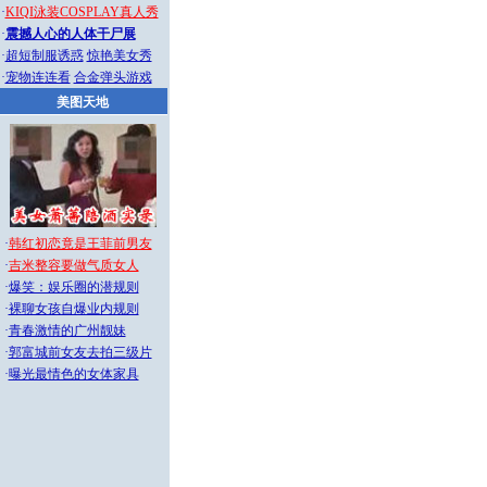
·
KIQI泳装COSPLAY真人秀
·
震撼人心的人体干尸展
·
超短制服诱惑
惊艳美女秀
·
宠物连连看
合金弹头游戏
美图天地
·
韩红初恋竟是王菲前男友
·
吉米整容要做气质女人
·
爆笑：娱乐圈的潜规则
·
裸聊女孩自爆业内规则
·
青春激情的广州靓妹
·
郭富城前女友去拍三级片
·
曝光最情色的女体家具