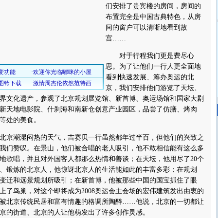
们安排了贵宾楼的房间，房间的
布置完全是中国古典特色，从房
间的窗户可以清晰地看到故
宫……
对于行程我们更是费尽心
思。为了让他们一行人更全面地
看到快速发展、筹办奥运的北
京，我们安排他们游览了天坛、
界文化遗产，参观了北京规划展览馆、新首博、奥运场馆和国家大剧
新天地电影院、什刹海和南新仓创意产业园区，品尝了仿膳、烤肉
等处的美食。
京潮湿闷热的天气，吉赛贝一行虽然都年过半百，但他们的兴致之
我们赞叹。在景山，他们被合唱的老人吸引，他不敢相信能有这么多
地歌唱，并且对外国客人都那么热情和善谈；在天坛，他用尽了20个
、锻炼的北京人，他惊讶北京人的生活能如此的丰富多彩；在规划
变迁和远景规划所吸引；在新首博，他被那些中国的国宝抓住了眼
上了鸟巢，对这个即将成为2008奥运会主会场的宏伟建筑发出由衷的
被北京传统民居和富有情趣的格调所陶醉……他说，北京的一切都让
京的街道、北京的人让他萌发出了许多创作灵感。