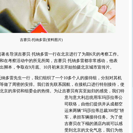
吉赛贝-托纳多雷(资料图片)
利著名导演吉赛贝·托纳多雷一行在北京进行了为期6天的考察工作。
和在考察活动中的所见所闻，吉赛贝·托纳多雷都非常感动，他表
出脚本，争取在9月底、10月初来京开始拍摄北京城市宣传片。
纳多雷先生一行，我们组织了一个10多个人的接待组，分别对其机
等做了周密的安排。我们首先联系国航，在接机口进行特别接待，使
北京的亲切和组委会的热情。
为让吉赛贝有宾至如归的感觉，我们特
意与意大利总统用车玛莎拉蒂公
司联络，由他们提供并从成都空
运来两辆“玛莎拉蒂总裁300型”轿
车，承担车辆接待任务。为了使
吉赛贝在下榻的酒店内就可以感
受到北京的文化气息，我们为他