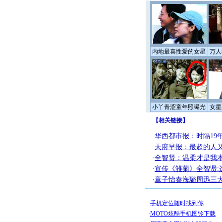
内地最喜性爱的女星
万人
小丫青涩童年照曝光
女星
【
相关链接
】
·
华西都市报：时隔19
·
天府早报：最超的人
·
全智贤：温柔才是我本
·
宣传《雏菊》全智贤:
·
章子怡秦海璐周迅三