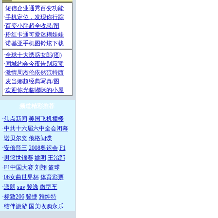
频道精彩推荐
·
焦点新闻
美国飞机撞楼
·
中共十六届六中全会闭幕
·
诺贝尔奖
俄格间谍
·
安倍晋三
2008奥运会
F1
·
男篮世锦赛
姚明
王治郅
·
F1中国大赛
刘翔
篮球
·
06女曲世界杯
体育彩票
·
派朗
suv
骏逸
微型车
·
标致206
骏捷
雅绅特
·
结伴旅游
国美收购永乐