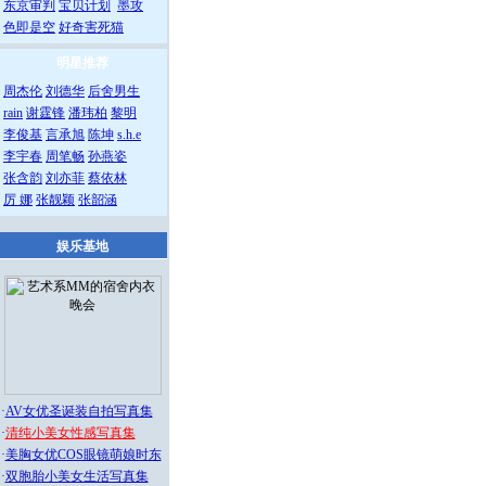
东京审判
宝贝计划
墨攻
色即是空
好奇害死猫
明星推荐
周杰伦
刘德华
后舍男生
rain
谢霆锋
潘玮柏
黎明
李俊基
言承旭
陈坤
s.h.e
李宇春
周笔畅
孙燕姿
张含韵
刘亦菲
蔡依林
厉 娜
张靓颖
张韶涵
娱乐基地
·
AV女优圣诞装自拍写真集
·
清纯小美女性感写真集
·
美胸女优COS眼镜萌娘时东
·
双胞胎小美女生活写真集