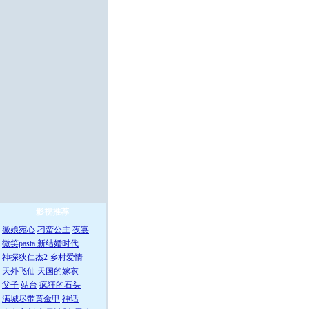
影视推荐
徽娘宛心
刁蛮公主
夜宴
微笑pasta
新结婚时代
神探狄仁杰2
乡村爱情
天外飞仙
天国的嫁衣
父子
站台
疯狂的石头
满城尽带黄金甲
神话