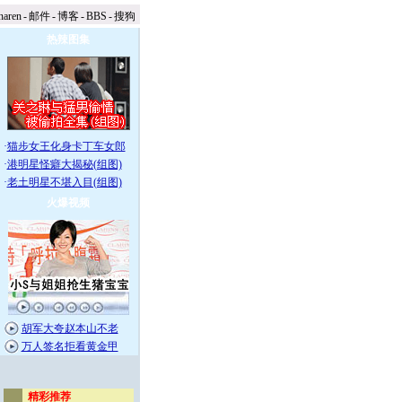
naren
-
邮件
-
博客
-
BBS
-
搜狗
热辣图集
·
猫步女王化身卡丁车女郎
·
港明星怪癖大揭秘(组图)
·
老土明星不堪入目(组图)
火爆视频
胡军大夸赵本山不老
万人签名拒看黄金甲