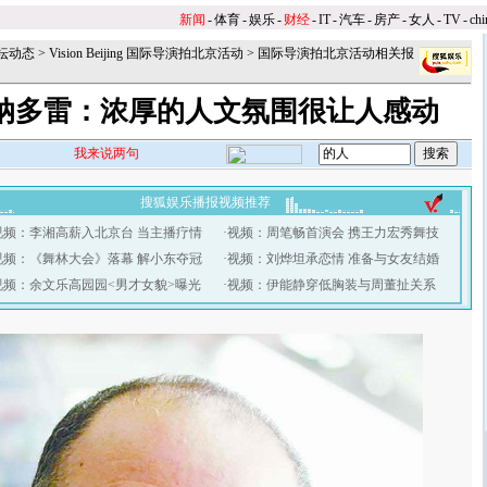
新闻
-
体育
-
娱乐
-
财经
-
IT
-
汽车
-
房产
-
女人
-
TV
-
chi
坛动态
>
Vision Beijing 国际导演拍北京活动
>
国际导演拍北京活动相关报
托纳多雷：浓厚的人文氛围很让人感动
我来说两句
搜狐娱乐播报视频推荐
视频：李湘高薪入北京台 当主播疗情
·
视频：周笔畅首演会 携王力宏秀舞技
视频：《舞林大会》落幕 解小东夺冠
·
视频：刘烨坦承恋情 准备与女友结婚
视频：余文乐高园园<男才女貌>曝光
·
视频：伊能静穿低胸装与周董扯关系
】