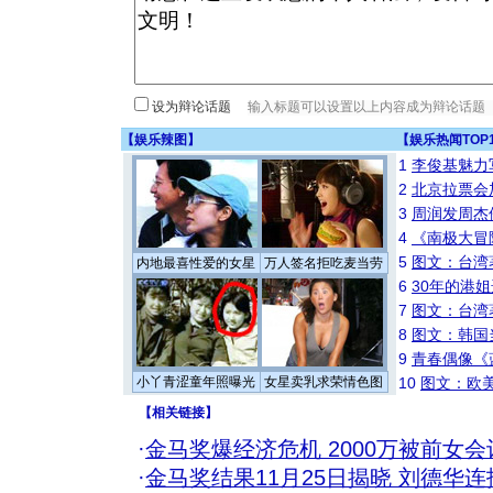
设为辩论话题
【
娱乐辣图
】
【
娱乐热闻TOP
1
李俊基魅力
2
北京拉票会
3
周润发周杰
4
《南极大冒
5
图文：台湾
内地最喜性爱的女星
万人签名拒吃麦当劳
6
30年的港
7
图文：台湾
8
图文：韩国
9
青春偶像《
小丫青涩童年照曝光
女星卖乳求荣情色图
10
图文：欧美
【
相关链接
】
·
金马奖爆经济危机 2000万被前女
·
金马奖结果11月25日揭晓 刘德华连