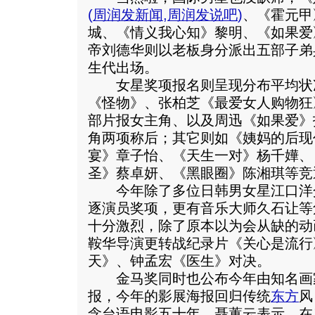
(
周润发新闻
,
周润发说吧
)
、《霍元甲
城、《情义我心知》黎明、《如果爱
帝刘德华则以老板身分派出五部子弟
生代出场。
女星奖项报名则呈现分布平均状
《怪物》、张柏芝《最爱女人购物狂
部片报女主角、以及周迅《如果爱》
角两项称后；其它则如《姨妈的后现
宴》章子怡、《天生一对》杨千嬅、
圣》蔡卓妍、《黑眼圈》陈湘琪等竞
今年除了多位日韩男女星江口洋
逐演员奖项，更有音乐大师久石让等
十分激烈，除了原本以为会从缺的动
鞍华导演更转战纪录片《关心是流行
天》、钟孟宏《医生》对决。
金马奖同时也公布今年由知名画
报，今年的影展海报回归传统
东方
风
念台语电影五十年。聂蕙云表示，在