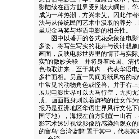
影陆续在西方世界受到极大瞩目，学
成为一种热潮，方兴未艾。因此作者
法与从传统民间艺术中汲取的养分，
呈现金马奖与华语电影的相关性。
图中以盛开的各式花朵象征电影
多姿。将写生写实的花卉与设计想象
画面，反映电影世界里的情节与实际
实”的微妙关联。并将身着民国、清
色撷取进来，至于其内，代表华语电
多样面相。另置一民间剪纸风格的动
中常见的动物角色或怪兽。并于右上
展现电影世界可以天马行空，无拘无
质。画面瓶身则以着旗袍的仕女作为
报乃是亚洲地区华语世界风行文化下
国等地），海报左前方则置一山石，
影艺术透过视觉影像所感染给观众的
的留鸟“台湾蓝鹊”置于其中，代表