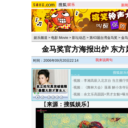
新闻
娱乐频道
>
电影 Movie
>
影坛动态
>
第43届台湾金马奖
>
金马
金马奖官方海报出炉 东方
我来说两句
时间：2006年09月20日22:14
搜狐娱乐
·
视频：李湘高薪入北京台 当主播疗
·
视频：《舞林大会》落幕 解小东夺
·
视频：余文乐高园园<男才女貌>曝
【
来源：搜狐娱乐
】