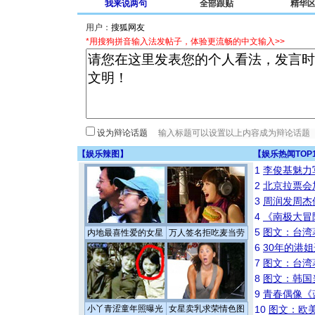
我来说两句
全部跟贴
精华
用户：
*用搜狗拼音输入法发帖子，体验更流畅的中文输入>>
设为辩论话题
【
娱乐辣图
】
【
娱乐热闻TOP
1
李俊基魅力
2
北京拉票会
3
周润发周杰
4
《南极大冒
5
图文：台湾
内地最喜性爱的女星
万人签名拒吃麦当劳
6
30年的港
7
图文：台湾
8
图文：韩国
9
青春偶像《
小丫青涩童年照曝光
女星卖乳求荣情色图
10
图文：欧美