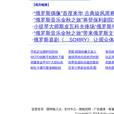
【
相关链接
】
·
“俄罗斯偶像”首度来华 古典旋风席
·
"俄罗斯音乐金秋之旅"将登保利剧院
·
小提琴大师斯皮瓦科夫捧场“俄罗斯
·
“俄罗斯音乐金秋之旅”带来俄罗斯
·
俄罗斯喜剧《…SORRY》 让观众
设置首页
-
搜狗输入法
-
支付中心
-
搜狐招聘
-
广告服务
-
客
Copyright © 2018 Sohu.com I