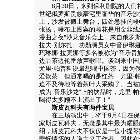
8月30日，来到保利剧院的人们将
世纪俄罗斯贵族豪宅里奢华的音乐沙
上，沙发被搬上舞台，四处悬挂的幔
张扬，幔布上图案的雕花是用金丝线
漫曲之夜”沙龙音乐会上，来自俄罗
拉夫·别尔扎、功勋演员女中音伊琳
玛琳娜·拉宾娜等多名被称为“音乐贵
边品茶边轮番放声歌唱。谈到来中国
尤里·帕普科说最想喝中国茶，因为
爱饮茶，但通常喝的是红茶。尤里·
迫不及待地等着茶叶大采购了。当被
成为“音乐沙龙”上的饮品时，尤里·
喝得太多顾不上演出了！”
斯皮瓦科夫有两件宝贝
在三场演出中，将于9月4日在保
家斯皮瓦科夫，无疑是其中最为耀眼
绍，斯皮瓦科夫不仅仅是一位小提琴
悲悯情怀的人道主义工作者，因此在