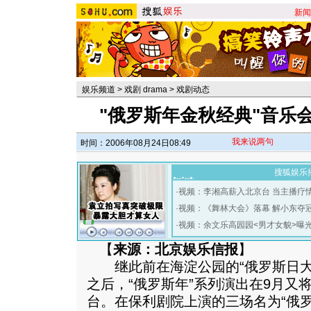
新闻
娱乐频道
>
戏剧 drama
>
戏剧动态
"俄罗斯年金秋经典"音乐
我来说两句
时间：2006年08月24日08:49
搜狐娱乐
·
视频：李湘高薪入北京台 当主播疗
·
视频：《舞林大会》落幕 解小东夺
·
视频：余文乐高园园<男才女貌>曝
【
来源：北京娱乐信报
】
继此前在海淀公园的“俄罗斯日大
之后，“俄罗斯年”系列演出在9月又
台。在保利剧院上演的三场名为“俄