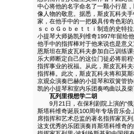
中心将他的名字命名了一颗小行星，
像人物的敬意。据悉，斯皮瓦科夫手
家，在他手中的一把极具传奇色彩的
ｓｃｏＧｏｂｅｔｔｉ制造的史特拉
小提琴大师扬凯列维奇1997年留给
他手中的指挥棒对于他来说也是意义
恩斯坦在斯皮瓦科夫参加自己训练课
乐大师断定自己的这位门徒必将前程
指挥事业的祝福。从此，斯皮瓦科夫
指挥棒。此次，斯皮瓦科夫将和莫斯
京观众演奏巴赫的小提琴和双簧管协
凯的小提琴和室内乐团奏鸣曲以及柴
瓦列里很想学二胡
9月21日，在保利剧院上演的“俄
斯塔科维奇诞辰100周年专场音乐
席指挥和艺术总监的著名指挥家瓦列
这支优秀的乐团演奏肖斯塔科维奇的
指挥家瓦列里·波利扬斯基和中国很