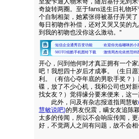
至爱卡通人物米奇，随后基仔见到米
奇旋转两圈。至于fans送生日礼物环
个自制相架，她紧张得被基仔弄哭了
每日初吻作补偿，还对又哭又笑的九岁
到我的初吻也没你这么激动。
”
开心，问到他何时才真正拥有一个家
吧！我想四十岁后才成事。（生日愿
利。（有信心夺年底的男歌手奖？）
碟，放了不少心机，我和公司也对新
找女友？）觉得缘分要来便来，这一
此外，问及有杂志报道指周慧敏
慧敏说吧
)
的男友倪震，瞒女友追陈
太多的传闻，所以不会响应传闻，更
好，不觉两人之间有问题，故不会相