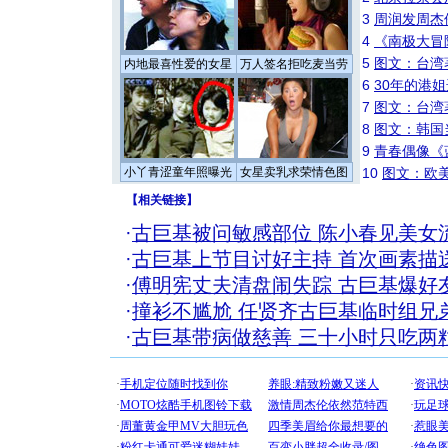
3
周润发周杰
4
《南极大冒
5
图文：台湾
内地最喜性爱的女星
万人签名拒吃麦当劳
6
30年的港
7
图文：台湾
8
图文：韩国
9
青春偶像《
小丫青涩童年照曝光
女星卖乳求荣情色图
10
图文：欧美
【
相关链接
】
·
古巨基被问敏感部位 陈小春见美女
·
古巨基上节目讨好主持 首次画素描送
·
傅明宪丈夫清盘闹失踪 古巨基爆好
·
撞衫不尴尬 任贤齐古巨基临时组兄弟
·
古巨基带病做慈善 三十小时只吃两粒