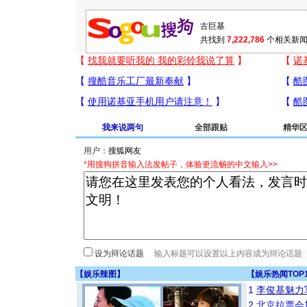
共找到
7,222,786
个相关新闻
我来说两句
全部跟贴
精华
用户：
*用搜狗拼音输入法发帖子，体验更流畅的中文输入>>
设为辩论话题
【
娱乐辣图
】
【
娱乐热闻TOP
1
李俊基魅力
2
北京拉票会