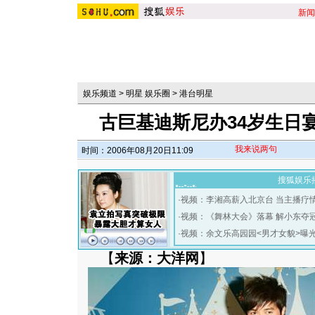
新闻
娱乐频道
>
明星 娱乐圈
>
港台明星
古巨基迪斯尼办34岁生日
我来说两句
时间：2006年08月20日11:09
搜狐娱乐
·
视频：李湘高薪入北京台 当主播疗
·
视频：《舞林大会》落幕 解小东夺
·
视频：余文乐高园园<男才女貌>曝
【
来源：大洋网
】