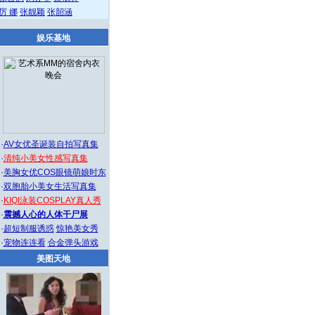
厉 娜
张靓颖
张韶涵
娱乐基地
·
AV女优圣诞装自拍写真集
·
清纯小美女性感写真集
·
美胸女优COS眼镜萌娘时东
·
双胞胎小美女生活写真集
·
KIQI泳装COSPLAY真人秀
·
震撼人心的人体干尸展
·
超短制服诱惑
惊艳美女秀
·
宠物连连看
合金弹头游戏
美图天地