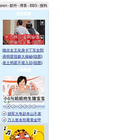
aren
-
邮件
-
博客
-
BBS
-
搜狗
热辣图集
·
猫步女王化身卡丁车女郎
·
港明星怪癖大揭秘(组图)
·
老土明星不堪入目(组图)
火爆视频
胡军大夸赵本山不老
万人签名拒看黄金甲