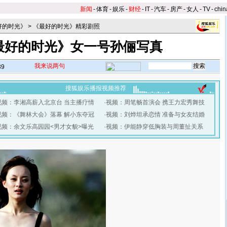
新闻
-
体育
-
娱乐
-
财经
-
IT
-
汽车
-
房产
-
女人
-
TV
-
chin
好的时光》
>
《最好的时光》精彩剧照
最好的时光》女一号孙俪写真
我来说两句
39
搜狐娱乐播报视频推荐
视频：李湘高薪入北京台 当主播疗情
·
视频：周笔畅首演会 携王力宏秀舞技
视频：《舞林大会》落幕 解小东夺冠
·
视频：刘烨坦承恋情 准备与女友结婚
视频：余文乐高园园<男才女貌>曝光
·
视频：伊能静穿低胸装与周董扯关系
】