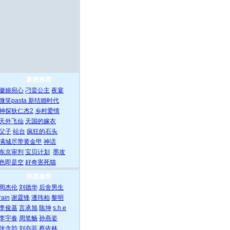
影视推荐
徽娘宛心
刁蛮公主
夜宴
微笑pasta
新结婚时代
神探狄仁杰2
乡村爱情
天外飞仙
天国的嫁衣
父子
站台
疯狂的石头
满城尽带黄金甲
神话
东京审判
宝贝计划
墨攻
色即是空
好奇害死猫
明星推荐
周杰伦
刘德华
后舍男生
rain
谢霆锋
潘玮柏
黎明
李俊基
言承旭
陈坤
s.h.e
李宇春
周笔畅
孙燕姿
张含韵
刘亦菲
蔡依林