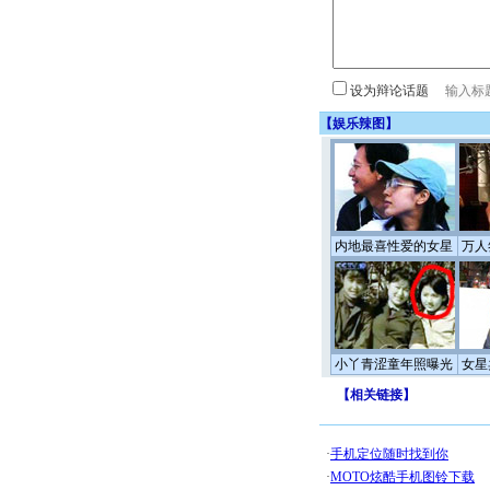
设为辩论话题
【
娱乐辣图
】
内地最喜性爱的女星
万人
小丫青涩童年照曝光
女星
【
相关链接
】