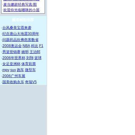
频道精彩推荐
·
台风桑美宝霞来袭
·
纪念唐山大地震30周年
·
问题药品欣弗危害数省
·
2008奥运会
NBA
科比
F1
·
男篮世锦赛
姚明
王治郅
·
2006年世界杯
刘翔
篮球
·
女足亚洲杯
体育彩票
·
mpv
suv
跑车
微型车
·
2006广州车展
·
国美收购永乐
奇瑞V5