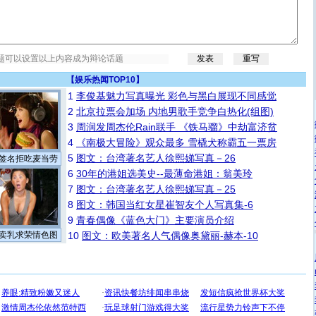
【
娱乐热闻TOP10
】
1
李俊基魅力写真曝光 彩色与黑白展现不同感觉
2
北京拉票会加场 内地男歌手竞争白热化(组图)
3
周润发周杰伦Rain联手 《铁马骝》中劫富济贫
4
《南极大冒险》观众最多 雪橇犬称霸五一票房
5
图文：台湾著名艺人徐熙娣写真－26
签名拒吃麦当劳
6
30年的港姐选美史--最薄命港姐：翁美玲
7
图文：台湾著名艺人徐熙娣写真－25
8
图文：韩国当红女星崔智友个人写真集-6
9
青春偶像《蓝色大门》主要演员介绍
卖乳求荣情色图
10
图文：欧美著名人气偶像奥黛丽-赫本-10