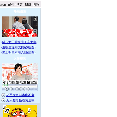
aren
-
邮件
-
博客
-
BBS
-
搜狗
热辣图集
·
猫步女王化身卡丁车女郎
·
港明星怪癖大揭秘(组图)
·
老土明星不堪入目(组图)
火爆视频
胡军大夸赵本山不老
万人签名拒看黄金甲