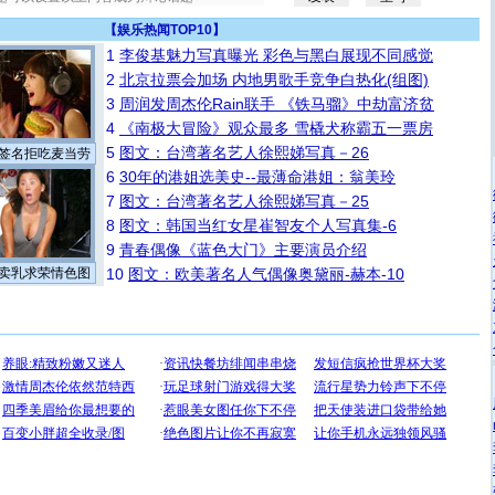
【
娱乐热闻TOP10
】
1
李俊基魅力写真曝光 彩色与黑白展现不同感觉
2
北京拉票会加场 内地男歌手竞争白热化(组图)
3
周润发周杰伦Rain联手 《铁马骝》中劫富济贫
4
《南极大冒险》观众最多 雪橇犬称霸五一票房
5
图文：台湾著名艺人徐熙娣写真－26
签名拒吃麦当劳
6
30年的港姐选美史--最薄命港姐：翁美玲
7
图文：台湾著名艺人徐熙娣写真－25
8
图文：韩国当红女星崔智友个人写真集-6
9
青春偶像《蓝色大门》主要演员介绍
卖乳求荣情色图
10
图文：欧美著名人气偶像奥黛丽-赫本-10