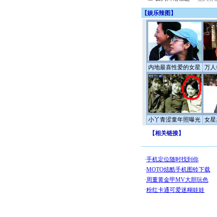
【
娱乐辣图
】
内地最喜性爱的女星
万人
小丫青涩童年照曝光
女星
【
相关链接
】