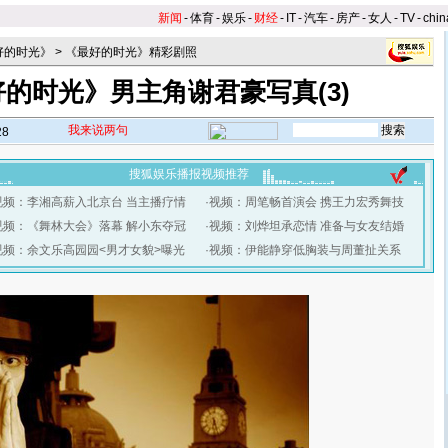
新闻
-
体育
-
娱乐
-
财经
-
IT
-
汽车
-
房产
-
女人
-
TV
-
chin
好的时光》
>
《最好的时光》精彩剧照
的时光》男主角谢君豪写真(3)
我来说两句
28
搜狐娱乐播报视频推荐
视频：李湘高薪入北京台 当主播疗情
·
视频：周笔畅首演会 携王力宏秀舞技
视频：《舞林大会》落幕 解小东夺冠
·
视频：刘烨坦承恋情 准备与女友结婚
视频：余文乐高园园<男才女貌>曝光
·
视频：伊能静穿低胸装与周董扯关系
】