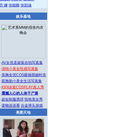
厉 娜
张靓颖
张韶涵
娱乐基地
·
AV女优圣诞装自拍写真集
·
清纯小美女性感写真集
·
美胸女优COS眼镜萌娘时东
·
双胞胎小美女生活写真集
·
KIQI泳装COSPLAY真人秀
·
震撼人心的人体干尸展
·
超短制服诱惑
惊艳美女秀
·
宠物连连看
合金弹头游戏
美图天地