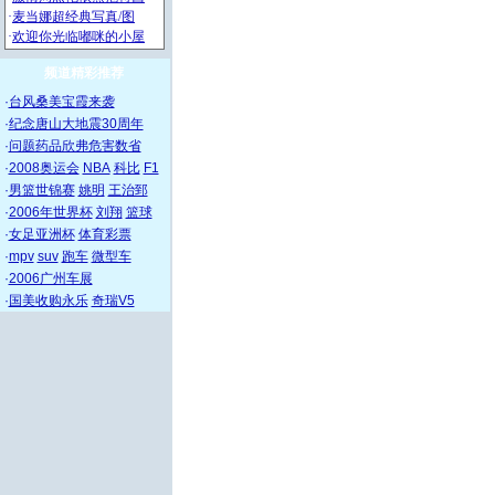
频道精彩推荐
·
台风桑美宝霞来袭
·
纪念唐山大地震30周年
·
问题药品欣弗危害数省
·
2008奥运会
NBA
科比
F1
·
男篮世锦赛
姚明
王治郅
·
2006年世界杯
刘翔
篮球
·
女足亚洲杯
体育彩票
·
mpv
suv
跑车
微型车
·
2006广州车展
·
国美收购永乐
奇瑞V5