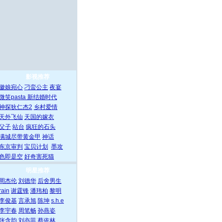
影视推荐
徽娘宛心
刁蛮公主
夜宴
微笑pasta
新结婚时代
神探狄仁杰2
乡村爱情
天外飞仙
天国的嫁衣
父子
站台
疯狂的石头
满城尽带黄金甲
神话
东京审判
宝贝计划
墨攻
色即是空
好奇害死猫
明星推荐
周杰伦
刘德华
后舍男生
rain
谢霆锋
潘玮柏
黎明
李俊基
言承旭
陈坤
s.h.e
李宇春
周笔畅
孙燕姿
张含韵
刘亦菲
蔡依林