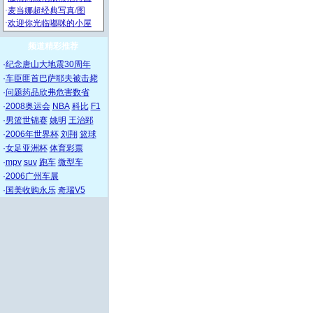
频道精彩推荐
·
纪念唐山大地震30周年
·
车臣匪首巴萨耶夫被击毙
·
问题药品欣弗危害数省
·
2008奥运会
NBA
科比
F1
·
男篮世锦赛
姚明
王治郅
·
2006年世界杯
刘翔
篮球
·
女足亚洲杯
体育彩票
·
mpv
suv
跑车
微型车
·
2006广州车展
·
国美收购永乐
奇瑞V5