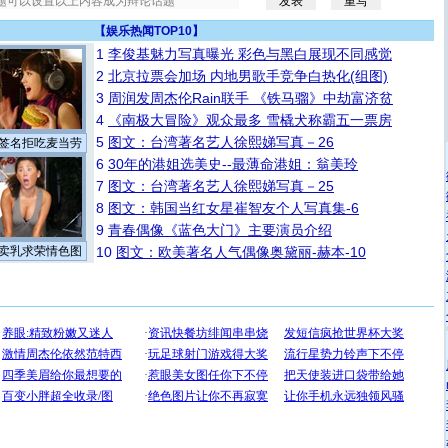
【
娱乐热闻TOP10
】
1
李俊基魅力写真曝光 彩色与黑白展现不同感觉
2
北京拉票会加场 内地男歌手竞争白热化(组图)
3
周润发周杰伦Rain联手 《铁马骝》中劫富济贫
4
《南极大冒险》观众最多 雪橇犬称霸五一票房
5
图文：台湾著名艺人徐熙娣写真－26
签名拒吃麦当劳
6
30年的港姐选美史--最薄命港姐：翁美玲
7
图文：台湾著名艺人徐熙娣写真－25
8
图文：韩国当红女星崔智友个人写真集-6
9
青春偶像《蓝色大门》主要演员介绍
卖乳求荣情色图
10
图文：欧美著名人气偶像奥黛丽-赫本-10