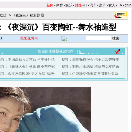
新闻
-
体育
-
娱乐
-
财经
-
IT
-
汽车
-
房产
-
女人
-
TV
-
chin
深沉》
>
《夜深沉》精彩剧照
：《夜深沉》百变陶虹--舞水袖造型
我来说两句
45
搜狐娱乐播报视频推荐
视频：李湘高薪入北京台 当主播疗情
·
视频：周笔畅首演会 携王力宏秀舞技
视频：《舞林大会》落幕 解小东夺冠
·
视频：刘烨坦承恋情 准备与女友结婚
视频：余文乐高园园<男才女貌>曝光
·
视频：伊能静穿低胸装与周董扯关系
】