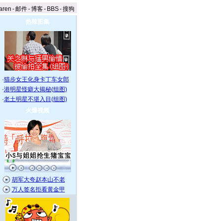
aren
-
邮件
-
博客
-
BBS
-
搜狗
热辣图集
·
猫步女王化身卡丁车女郎
·
港明星怪癖大揭秘(组图)
·
老土明星不堪入目(组图)
火爆视频
胡军大夸赵本山不老
万人签名拒看黄金甲