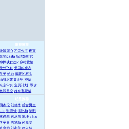
影视推荐
徽娘宛心
刁蛮公主
夜宴
微笑pasta
新结婚时代
神探狄仁杰2
乡村爱情
天外飞仙
天国的嫁衣
父子
站台
疯狂的石头
满城尽带黄金甲
神话
东京审判
宝贝计划
墨攻
色即是空
好奇害死猫
明星推荐
周杰伦
刘德华
后舍男生
rain
谢霆锋
潘玮柏
黎明
李俊基
言承旭
陈坤
s.h.e
李宇春
周笔畅
孙燕姿
张含韵
刘亦菲
蔡依林