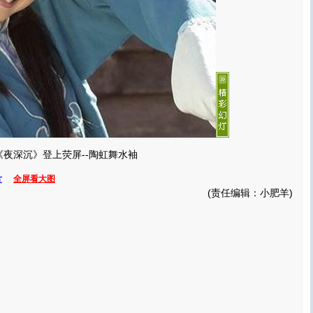
《夜深沉》登上荧屏--陶虹舞水袖
片
全屏看大图
(责任编辑：小肥羊)