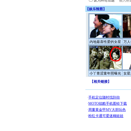
设为辩论话题
【
娱乐辣图
】
内地最喜性爱的女星
万人
小丫青涩童年照曝光
女星
【
相关链接
】