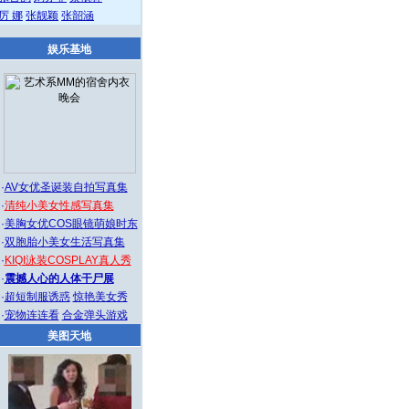
厉 娜
张靓颖
张韶涵
娱乐基地
·
AV女优圣诞装自拍写真集
·
清纯小美女性感写真集
·
美胸女优COS眼镜萌娘时东
·
双胞胎小美女生活写真集
·
KIQI泳装COSPLAY真人秀
·
震撼人心的人体干尸展
·
超短制服诱惑
惊艳美女秀
·
宠物连连看
合金弹头游戏
美图天地