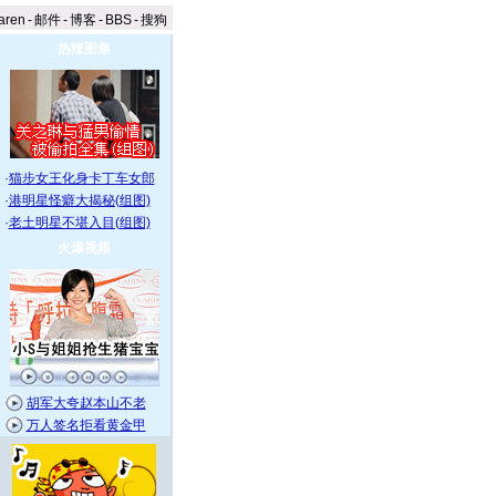
aren
-
邮件
-
博客
-
BBS
-
搜狗
热辣图集
·
猫步女王化身卡丁车女郎
·
港明星怪癖大揭秘(组图)
·
老土明星不堪入目(组图)
火爆视频
胡军大夸赵本山不老
万人签名拒看黄金甲