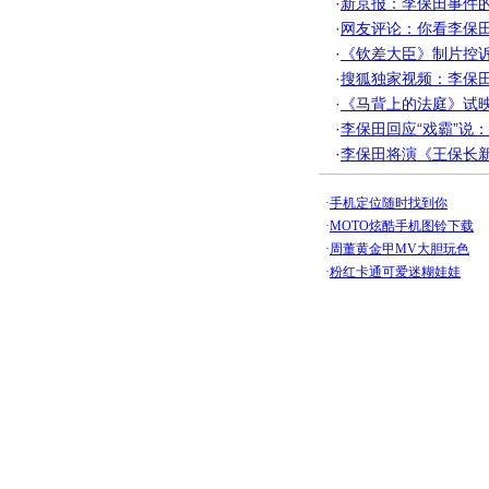
·
新京报：李保田事件的
·
网友评论：你看李保田
·
《钦差大臣》制片控诉
·
搜狐独家视频：李保田
·
《马背上的法庭》试映
·
李保田回应“戏霸”说
·
李保田将演《王保长新