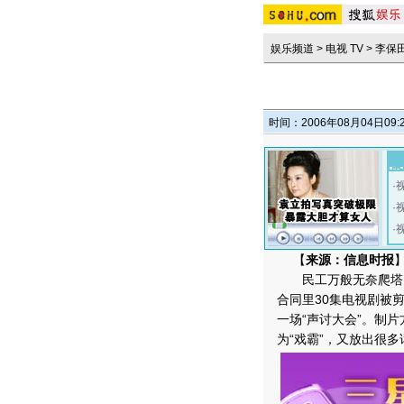
娱乐频道
>
电视 TV
>
李保田
时间：2006年08月04日09:
·
·
·
【
来源：信息时报
】
民工万般无奈爬塔吊
合同里30集电视剧被
一场“声讨大会”。制
为“戏霸”，又放出很