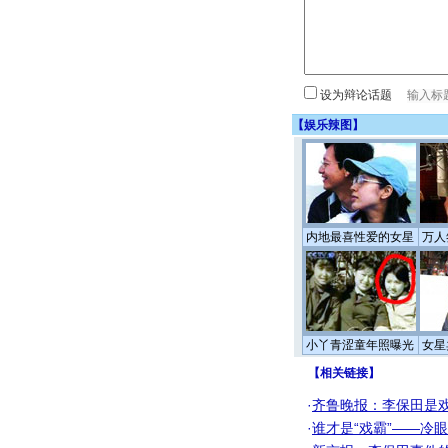
设为辩论话题
【
娱乐辣图
】
内地最喜性爱的女星
万人
小丫青涩童年照曝光
女星
【
相关链接
】
·
齐鲁晚报：李保田是
·
谁才是“戏霸”——冷