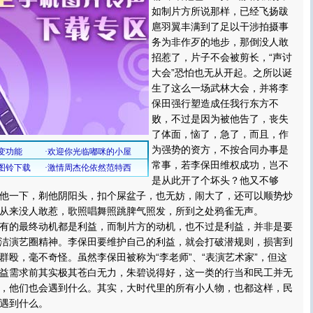
如制片方所说那样，已经飞扬跋
扈羽翼丰满到了足以干涉拍摄事
务为非作歹的地步，那倒没人敢
招惹了，片子不会被剪长，“声讨
大会”恐怕也无从开起。之所以诞
生了这么一场武林大会，并将李
保田强行塑造成任我行东方不
败，不过是因为被他告了，丧失
了体面，恼了，急了，而且，作
为强势的资方，不按合同办事是
常事，若李保田维权成功，岂不
是从此开了个坏头？他又不够
他一下，剃他阴阳头，扣个屎盆子，也无妨，闹大了，还可以顺势炒
从来没人敢惹，歌照唱舞照跳脾气照发，所到之处鸦雀无声。
的最终动机都是利益，而制片方的动机，也不过是利益，并非是要
洁演艺圈精神。李保田要维护自己的利益，就会打破潜规则，损害到
群殴，毫不奇怪。虽然李保田被称为“李老师”、“表演艺术家”，但这
益需求前其实极其苍白无力，朱碧说得好，这一类的行当和民工并无
，他们也会遇到什么。其实，大时代里的所有小人物，也都这样，民
遇到什么。