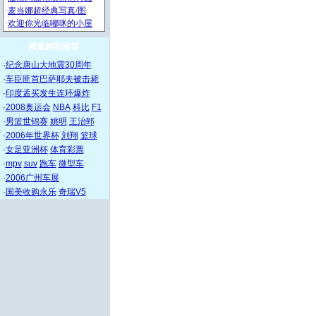
频道精彩推荐
·
纪念唐山大地震30周年
·
车臣匪首巴萨耶夫被击毙
·
印度孟买发生连环爆炸
·
2008奥运会
NBA
科比
F1
·
男篮世锦赛
姚明
王治郅
·
2006年世界杯
刘翔
篮球
·
女足亚洲杯
体育彩票
·
mpv
suv
跑车
微型车
·
2006广州车展
·
国美收购永乐
奇瑞V5