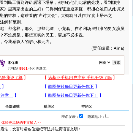
到民工得到许诺后退下塔吊，都担心他们此后的处境，看到娜拉
家》里离家出走的主妇）们得到保证重返家庭，都担心她们从此境况
堪的维权，这难看的“声讨大会”，大概就可以作为“爬上塔吊之
个注解和范例。
！都这样，那么，那些北漂、小龙套、在名利场里打滚的男女演员
？不难想见，那些真实的民工，更加不必多说。
令我感叹人的渺小和无力。
(责任编辑：Alina)
共找到
9961
个相关新闻.
全部跟贴
精华区
辩论区
匿名发表：
隐藏地址：
，体验更流畅的中文输入>>