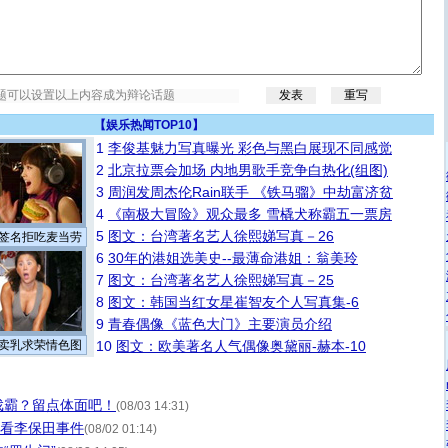
【
娱乐热闻TOP10
】
1
李俊基魅力写真曝光 彩色与黑白展现不同感觉
2
北京拉票会加场 内地男歌手竞争白热化(组图)
3
周润发周杰伦Rain联手 《铁马骝》中劫富济贫
4
《南极大冒险》观众最多 雪橇犬称霸五一票房
5
图文：台湾著名艺人徐熙娣写真－26
签名拒吃麦当劳
6
30年的港姐选美史--最薄命港姐：翁美玲
7
图文：台湾著名艺人徐熙娣写真－25
8
图文：韩国当红女星崔智友个人写真集-6
9
青春偶像《蓝色大门》主要演员介绍
卖乳求荣情色图
10
图文：欧美著名人气偶像奥黛丽-赫本-10
戏霸？留点体面吧！
(08/03 14:31)
眼看李保田事件
(08/02 01:14)