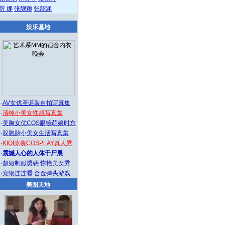
厉 娜
张靓颖
张韶涵
娱乐基地
·
AV女优圣诞装自拍写真集
·
清纯小美女性感写真集
·
美胸女优COS眼镜萌娘时东
·
双胞胎小美女生活写真集
·
KIQI泳装COSPLAY真人秀
·
震撼人心的人体干尸展
·
超短制服诱惑
惊艳美女秀
·
宠物连连看
合金弹头游戏
美图天地