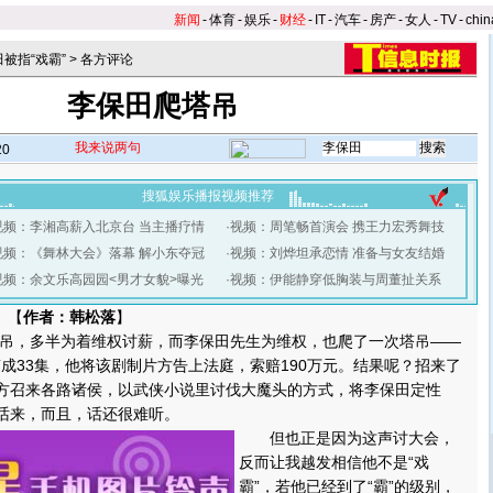
新闻
-
体育
-
娱乐
-
财经
-
IT
-
汽车
-
房产
-
女人
-
TV
-
chin
被指“戏霸”
>
各方评论
李保田爬塔吊
我来说两句
20
搜狐娱乐播报视频推荐
视频：李湘高薪入北京台 当主播疗情
·
视频：周笔畅首演会 携王力宏秀舞技
视频：《舞林大会》落幕 解小东夺冠
·
视频：刘烨坦承恋情 准备与女友结婚
视频：余文乐高园园<男才女貌>曝光
·
视频：伊能静穿低胸装与周董扯关系
 【
作者：韩松落
】
，多半为着维权讨薪，而李保田先生为维权，也爬了一次塔吊——
剪成33集，他将该剧制片方告上法庭，索赔190万元。结果呢？招来了
片方召来各路诸侯，以武侠小说里讨伐大魔头的方式，将李保田定性
多话来，而且，话还很难听。
但也正是因为这声讨大会，
反而让我越发相信他不是“戏
霸”，若他已经到了“霸”的级别，