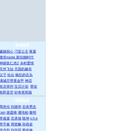
影视推荐
徽娘宛心
刁蛮公主
夜宴
微笑pasta
新结婚时代
神探狄仁杰2
乡村爱情
天外飞仙
天国的嫁衣
父子
站台
疯狂的石头
满城尽带黄金甲
神话
东京审判
宝贝计划
墨攻
色即是空
好奇害死猫
明星推荐
周杰伦
刘德华
后舍男生
rain
谢霆锋
潘玮柏
黎明
李俊基
言承旭
陈坤
s.h.e
李宇春
周笔畅
孙燕姿
张含韵
刘亦菲
蔡依林