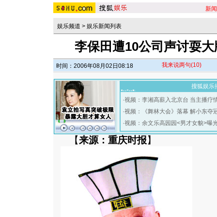
新闻
娱乐频道
>
娱乐新闻列表
李保田遭10公司声讨耍大
我来说两句
(10)
时间：2006年08月02日08:18
搜狐娱乐
·
视频：李湘高薪入北京台 当主播疗
·
视频：《舞林大会》落幕 解小东夺
·
视频：余文乐高园园<男才女貌>曝
【
来源：重庆时报
】