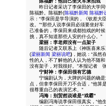
陈福黔：他自己坐火车来拍戏
昨日记者采访了李保田的大学同
陈福黔。陈福黔(
陈福黔新闻
陈福黔
示：“李保田是学导演的，《钦差大
改。”“那些人说李保田必须要坐好
己准备的，李保田来成都拍戏的时候
挑，真不知道那些人安的什么心。”
梁丽：李老师没有一点架子
随后记者又联系上《神医喜来乐
(
梁丽新闻
梁丽说吧
)
，她说：“虽然
性的人，不了解他的人认为他不随和
没有架子，对我很好。”本报记者 
宁财神：李保田很有艺德
宁编剧认为，大牌的问题的确是
点，但拿李保田开刀不合适，“他算
很尊重自己的表演艺术。”
冯海：别贸然说谁是“戏霸”
编剧冯海说李保田很真实，“他生