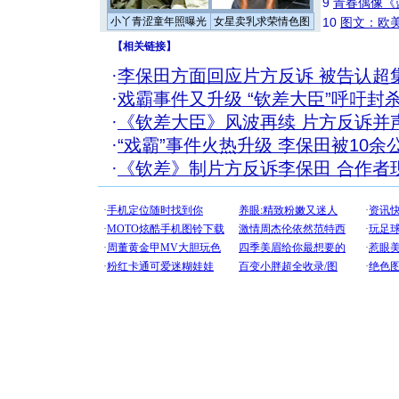
9
青春偶像《
小丫青涩童年照曝光
女星卖乳求荣情色图
10
图文：欧美
【
相关链接
】
·
李保田方面回应片方反诉 被告认超
·
戏霸事件又升级 “钦差大臣”呼吁封
·
《钦差大臣》风波再续 片方反诉并
·
“戏霸”事件火热升级 李保田被10余
·
《钦差》制片方反诉李保田 合作者