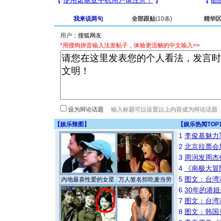
我来说两句
全部跟贴
(10条)
精华
用户：
*用搜狗拼音输入法发帖子，体验更流畅的中文输入>>
设为辩论话题
【
娱乐辣图
】
【
娱乐热闻TOP
1
李俊基魅力
2
北京拉票会
3
周润发周杰
4
《南极大冒
5
图文：台湾
内地最喜性爱的女星
万人签名拒吃麦当劳
6
30年的港
7
图文：台湾
8
图文：韩国