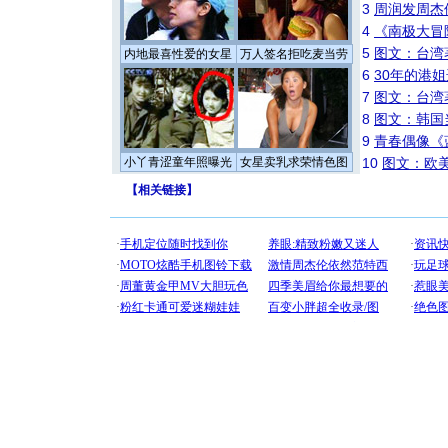
3
周润发周杰
4
《南极大冒
5
图文：台湾
内地最喜性爱的女星
万人签名拒吃麦当劳
6
30年的港
7
图文：台湾
8
图文：韩国
9
青春偶像《
小丫青涩童年照曝光
女星卖乳求荣情色图
10
图文：欧美
【
相关链接
】