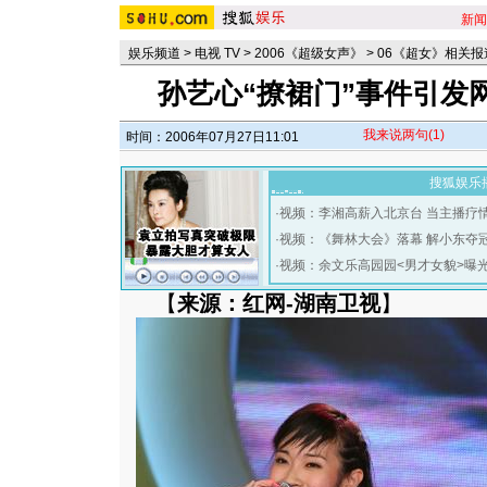
新闻
娱乐频道
>
电视 TV
>
2006《超级女声》
>
06《超女》相关报
孙艺心“撩裙门”事件引发
我来说两句
(1)
时间：2006年07月27日11:01
搜狐娱乐
·
视频：李湘高薪入北京台 当主播疗
·
视频：《舞林大会》落幕 解小东夺
·
视频：余文乐高园园<男才女貌>曝
【
来源：红网-湖南卫视
】