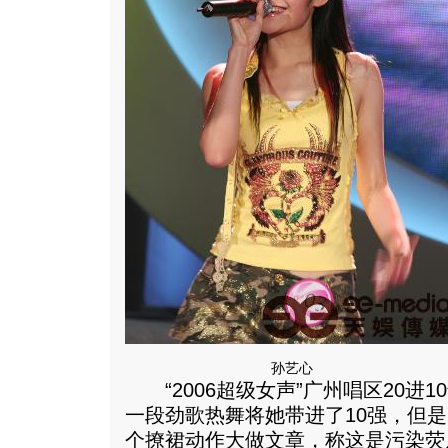
孙艺心
“2006超级女声”广州唱区20进
一段劲歌热舞将她带进了10强，但
个撩裙动作大做文章，称这是污染荧