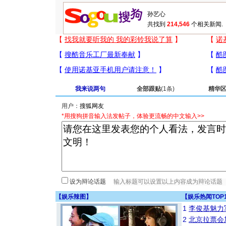
共找到
214,546
个相关新闻.
我来说两句
全部跟贴
(1条)
精华
用户：
*用搜狗拼音输入法发帖子，体验更流畅的中文输入>>
设为辩论话题
【
娱乐辣图
】
【
娱乐热闻TOP
1
李俊基魅力
2
北京拉票会