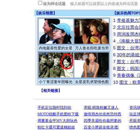
设为辩论话题
【
娱乐辣图
】
【
娱乐热闻TOP
1
李俊基魅力
2
北京拉票会
3
周润发周杰
4
《南极大冒
5
图文：台湾
内地最喜性爱的女星
万人签名拒吃麦当劳
6
30年的港
7
图文：台湾
8
图文：韩国
9
青春偶像《
小丫青涩童年照曝光
女星卖乳求荣情色图
10
图文：欧美
【
相关链接
】