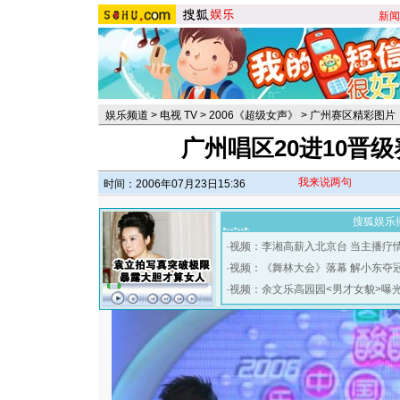
新闻
娱乐频道
>
电视 TV
>
2006《超级女声》
>
广州赛区精彩图片
广州唱区20进10晋级
我来说两句
时间：2006年07月23日15:36
搜狐娱乐
·
视频：李湘高薪入北京台 当主播疗
·
视频：《舞林大会》落幕 解小东夺
·
视频：余文乐高园园<男才女貌>曝