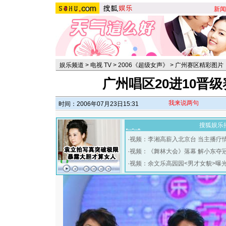
新闻
娱乐频道
>
电视 TV
>
2006《超级女声》
>
广州赛区精彩图片
广州唱区20进10晋级
我来说两句
时间：2006年07月23日15:31
搜狐娱乐
·
视频：李湘高薪入北京台 当主播疗
·
视频：《舞林大会》落幕 解小东夺
·
视频：余文乐高园园<男才女貌>曝