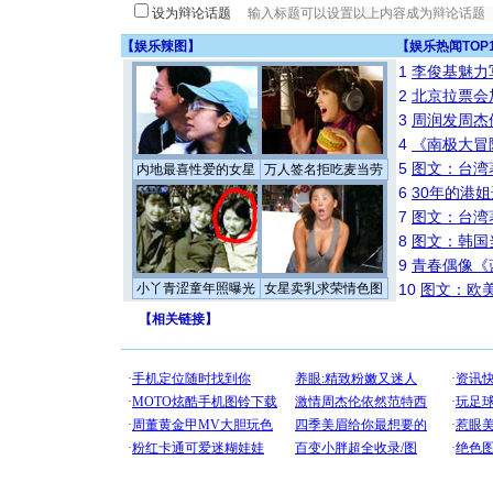
设为辩论话题
【
娱乐辣图
】
【
娱乐热闻TOP
1
李俊基魅力
2
北京拉票会
3
周润发周杰
4
《南极大冒
5
图文：台湾
内地最喜性爱的女星
万人签名拒吃麦当劳
6
30年的港
7
图文：台湾
8
图文：韩国
9
青春偶像《
小丫青涩童年照曝光
女星卖乳求荣情色图
10
图文：欧美
【
相关链接
】