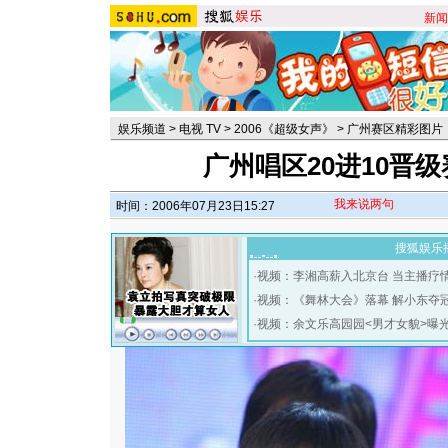
新闻
娱乐频道
>
电视 TV
>
2006《超级女声》
>
广州赛区精彩图片
广州唱区20进10晋级
我来说两句
时间：2006年07月23日15:27
搜狐娱乐
·
视频：李湘高薪入北京台 当主播疗
·
视频：《舞林大会》落幕 解小东夺
·
视频：余文乐高园园<男才女貌>曝