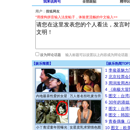
我来说两句
全部跟贴
精华
用户：
*用搜狗拼音输入法发帖子，体验更流畅的中文输入>>
设为辩论话题
【
娱乐辣图
】
【
娱乐热闻TOP
1
李俊基魅力
2
北京拉票会
3
周润发周杰
4
《南极大冒
5
图文：台湾
内地最喜性爱的女星
万人签名拒吃麦当劳
6
30年的港
7
图文：台湾
8
图文：韩国
9
青春偶像《
小丫青涩童年照曝光
女星卖乳求荣情色图
10
图文：欧美