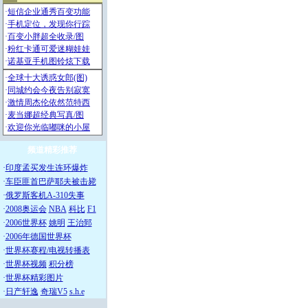
频道精彩推荐
·
印度孟买发生连环爆炸
·
车臣匪首巴萨耶夫被击毙
·
俄罗斯客机A-310失事
·
2008奥运会
NBA
科比
F1
·
2006世界杯
姚明
王治郅
·
2006年德国世界杯
·
世界杯赛程/电视转播表
·
世界杯视频
积分榜
·
世界杯精彩图片
·
日产轩逸
奇瑞V5
s.h.e