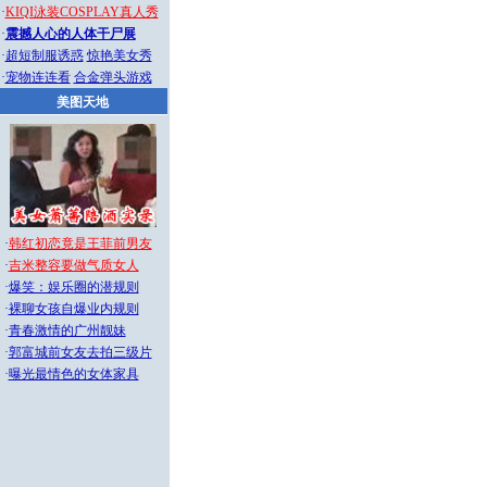
·
KIQI泳装COSPLAY真人秀
·
震撼人心的人体干尸展
·
超短制服诱惑
惊艳美女秀
·
宠物连连看
合金弹头游戏
美图天地
·
韩红初恋竟是王菲前男友
·
吉米整容要做气质女人
·
爆笑：娱乐圈的潜规则
·
裸聊女孩自爆业内规则
·
青春激情的广州靓妹
·
郭富城前女友去拍三级片
·
曝光最情色的女体家具