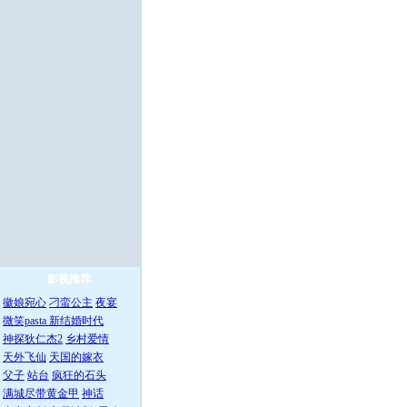
影视推荐
徽娘宛心
刁蛮公主
夜宴
微笑pasta
新结婚时代
神探狄仁杰2
乡村爱情
天外飞仙
天国的嫁衣
父子
站台
疯狂的石头
满城尽带黄金甲
神话