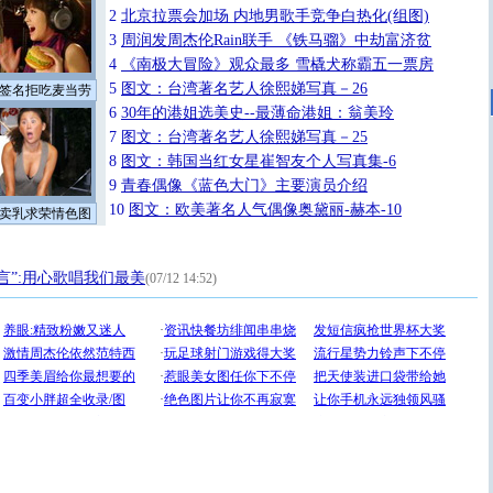
2
北京拉票会加场 内地男歌手竞争白热化(组图)
3
周润发周杰伦Rain联手 《铁马骝》中劫富济贫
4
《南极大冒险》观众最多 雪橇犬称霸五一票房
5
图文：台湾著名艺人徐熙娣写真－26
签名拒吃麦当劳
6
30年的港姐选美史--最薄命港姐：翁美玲
7
图文：台湾著名艺人徐熙娣写真－25
8
图文：韩国当红女星崔智友个人写真集-6
9
青春偶像《蓝色大门》主要演员介绍
10
图文：欧美著名人气偶像奥黛丽-赫本-10
卖乳求荣情色图
言”:用心歌唱我们最美
(07/12 14:52)