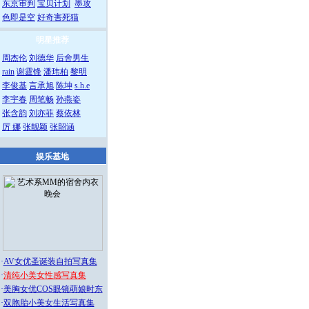
东京审判
宝贝计划
墨攻
色即是空
好奇害死猫
明星推荐
周杰伦
刘德华
后舍男生
rain
谢霆锋
潘玮柏
黎明
李俊基
言承旭
陈坤
s.h.e
李宇春
周笔畅
孙燕姿
张含韵
刘亦菲
蔡依林
厉 娜
张靓颖
张韶涵
娱乐基地
·
AV女优圣诞装自拍写真集
·
清纯小美女性感写真集
·
美胸女优COS眼镜萌娘时东
·
双胞胎小美女生活写真集