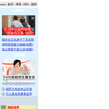
naren
-
邮件
-
博客
-
BBS
-
搜狗
热辣图集
·
猫步女王化身卡丁车女郎
·
港明星怪癖大揭秘(组图)
·
老土明星不堪入目(组图)
火爆视频
胡军大夸赵本山不老
万人签名拒看黄金甲