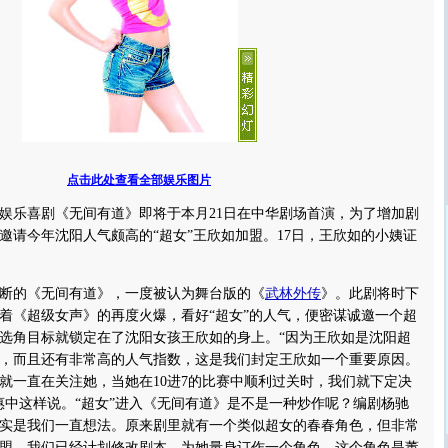
点击此处查看全部娱乐图片
乐喜剧《无间有道》即将于本月21日在中华剧场首演，为了增加剧
邀请今年沈阳人气颇高的“超女”王欣如加盟。17日，王欣如的小姨证
的《无间有道》，一度被认为舞台版的《
武林外传
》。此剧将时下
着《超级女声》的再度火爆，看好“超女”的人气，便密谋诚邀一个超
选角目标就锁定在了沈阳女孩王欣如的身上。“因为王欣如是沈阳超
，而且还有非常高的人气指数，这是我们封定王欣如一个重要原因。
们就一直在关注她，当她在10进7的比赛中顺利过关时，我们就下定决
惠中这样说。“超女”进入《无间有道》是不是一种炒作呢？编剧杨驰
实是我们一直想法。原来剧里就有一个类似超女的春春角色，但非常
盟，我们已经计划修改剧本，为她量身订作一个角色。这个角色是董