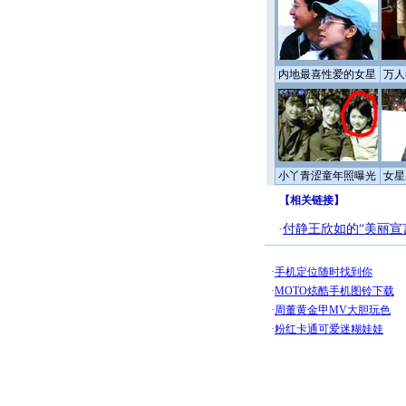
内地最喜性爱的女星
万人
小丫青涩童年照曝光
女星
【
相关链接
】
·
付静王欣如的“美丽宣