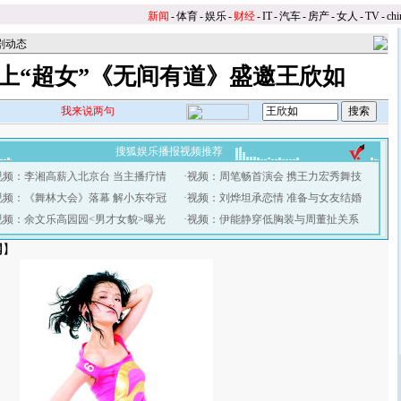
新闻
-
体育
-
娱乐
-
财经
-
IT
-
汽车
-
房产
-
女人
-
TV
-
chi
剧动态
上“超女”《无间有道》盛邀王欣如
我来说两句
搜狐娱乐播报视频推荐
视频：李湘高薪入北京台 当主播疗情
·
视频：周笔畅首演会 携王力宏秀舞技
视频：《舞林大会》落幕 解小东夺冠
·
视频：刘烨坦承恋情 准备与女友结婚
视频：余文乐高园园<男才女貌>曝光
·
视频：伊能静穿低胸装与周董扯关系
网
】