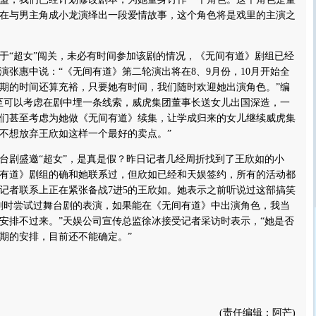
在与男主角成小龙演绎出一段爱情故事，这个角色将是戏里的主演之
“超女”闯关，未必有时间参加该剧的情况，《无间有道》剧组已经
演张惠中说：“《无间有道》第二轮演出将在8、9月份，10月开始全
期的时间还算充裕，只要她有时间，我们随时欢迎她出演角色。”编
至可以考虑在剧中埋一条线索，威虎集团董事长送女儿出国深造，一
们甚至考虑为她做《无间有道》续集，让学成归来的女儿继续威虎集
不想放弃王欣如这样一个最好的卖点。”
剧盛邀“超女”，是真是假？昨日记者几经周折找到了王欣如的小
有道》剧组的确和她联系过，但欣如已经和天娱签约，所有的活动都
记者联系上正在紧张备战7进5的王欣如。她表示之前听说过这部搞笑
剧时尝试过舞台剧的表演，如果能在《无间有道》中出演角色，我当
安排不过来。”天娱公司宣传总监徐冰接受记者采访时表示，“她是否
期的安排，目前还不能确定。”
(责任编辑：阿芒)