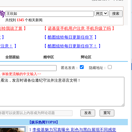
共找到
1345
个相关新闻.
全部跟贴
精华区
辩论区
匿名发表：
隐藏地址：
，体验更流畅的中文输入>>
【
娱乐热闻TOP10
】
1
李俊基魅力写真曝光 彩色与黑白展现不同感觉