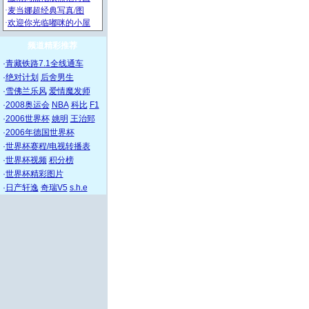
频道精彩推荐
·
青藏铁路7.1全线通车
·
绝对计划
后舍男生
·
雪佛兰乐风
爱情魔发师
·
2008奥运会
NBA
科比
F1
·
2006世界杯
姚明
王治郅
·
2006年德国世界杯
·
世界杯赛程/电视转播表
·
世界杯视频
积分榜
·
世界杯精彩图片
·
日产轩逸
奇瑞V5
s.h.e