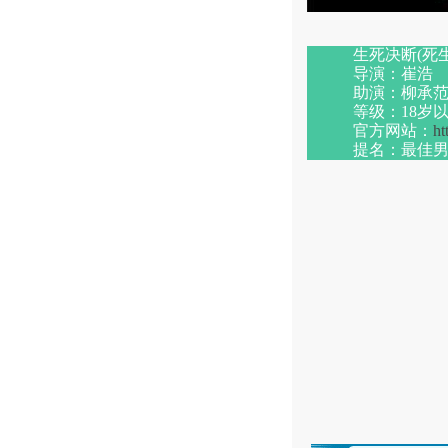
生死决断
(
死
·
导演：崔浩
·
助演：柳承
·
等级：
18
岁
·
官方网站：
ht
·
提名：最佳
·