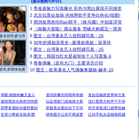
【
娱乐热闻TOP10
】
1
李俊基魅力写真曝光 彩色与黑白展现不同感觉
2
北京拉票会加场 内地男歌手竞争白热化(组图)
3
周润发周杰伦Rain联手 《铁马骝》中劫富济贫
4
《南极大冒险》观众最多 雪橇犬称霸五一票房
5
图文：台湾著名艺人徐熙娣写真－26
签名拒吃麦当劳
6
30年的港姐选美史--最薄命港姐：翁美玲
7
图文：台湾著名艺人徐熙娣写真－25
8
图文：韩国当红女星崔智友个人写真集-6
9
青春偶像《蓝色大门》主要演员介绍
卖乳求荣情色图
10
图文：欧美著名人气偶像奥黛丽-赫本-10