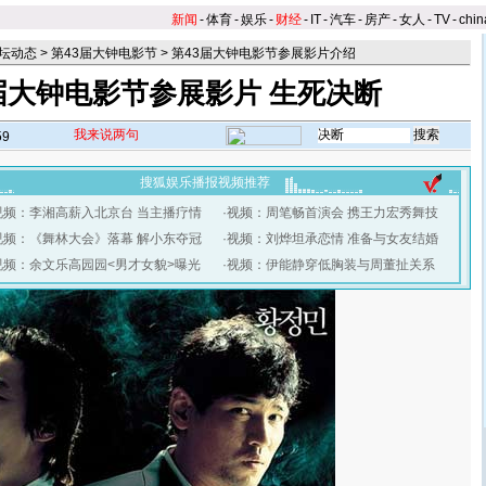
新闻
-
体育
-
娱乐
-
财经
-
IT
-
汽车
-
房产
-
女人
-
TV
-
chin
坛动态
>
第43届大钟电影节
>
第43届大钟电影节参展影片介绍
届大钟电影节参展影片 生死决断
我来说两句
59
搜狐娱乐播报视频推荐
视频：李湘高薪入北京台 当主播疗情
·
视频：周笔畅首演会 携王力宏秀舞技
视频：《舞林大会》落幕 解小东夺冠
·
视频：刘烨坦承恋情 准备与女友结婚
视频：余文乐高园园<男才女貌>曝光
·
视频：伊能静穿低胸装与周董扯关系