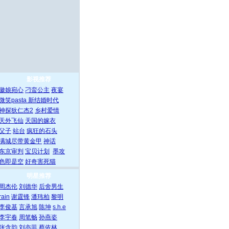
影视推荐
徽娘宛心
刁蛮公主
夜宴
微笑pasta
新结婚时代
神探狄仁杰2
乡村爱情
天外飞仙
天国的嫁衣
父子
站台
疯狂的石头
满城尽带黄金甲
神话
东京审判
宝贝计划
墨攻
色即是空
好奇害死猫
明星推荐
周杰伦
刘德华
后舍男生
rain
谢霆锋
潘玮柏
黎明
李俊基
言承旭
陈坤
s.h.e
李宇春
周笔畅
孙燕姿
张含韵
刘亦菲
蔡依林