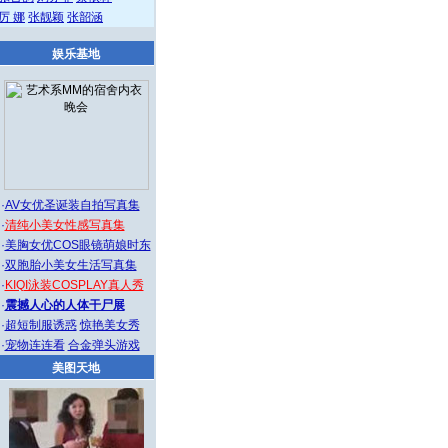
厉 娜
张靓颖
张韶涵
娱乐基地
·
AV女优圣诞装自拍写真集
·
清纯小美女性感写真集
·
美胸女优COS眼镜萌娘时东
·
双胞胎小美女生活写真集
·
KIQI泳装COSPLAY真人秀
·
震撼人心的人体干尸展
·
超短制服诱惑
惊艳美女秀
·
宠物连连看
合金弹头游戏
美图天地