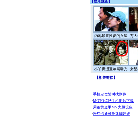
【
娱乐辣图
】
内地最喜性爱的女星
万人
小丫青涩童年照曝光
女星
【
相关链接
】