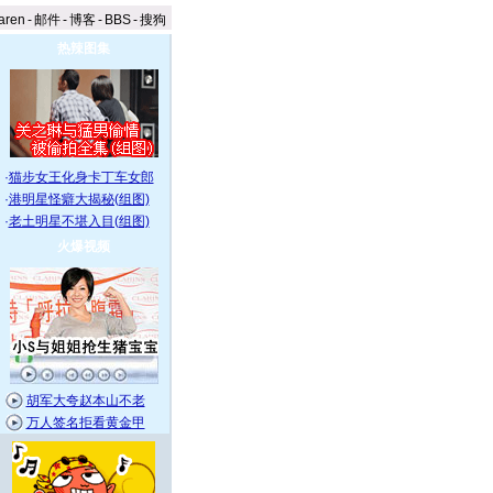
aren
-
邮件
-
博客
-
BBS
-
搜狗
热辣图集
·
猫步女王化身卡丁车女郎
·
港明星怪癖大揭秘(组图)
·
老土明星不堪入目(组图)
火爆视频
胡军大夸赵本山不老
万人签名拒看黄金甲