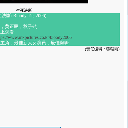
生死决断
生決斷
: Bloody Tie, 2006)
范，黄正民，秋子铉
以上观看
tps://www.mkpictures.co.kr/bloody2006
男主角，最佳新人女演员，最佳剪辑
(责任编辑：狐狸雨)