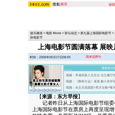
新闻
娱乐频道
>
电影 Movie
>
影坛动态
>
第九届上海国际电影节
>
际电影节
上海电影节圆满落幕 展映
我来说两句
时间：2006年06月27日08:05
搜狐娱乐
·
视频：李湘高薪入北京台 当主播疗
·
视频：《舞林大会》落幕 解小东夺
·
视频：余文乐高园园<男才女貌>曝
【
来源：东方早报
】
记者昨日从上海国际电影节组委
上海国际电影节在票房上再度呈现增