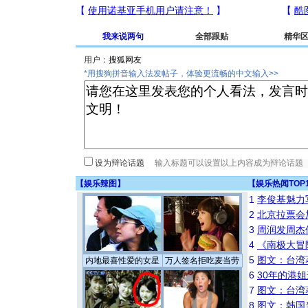
我来说两句
全部跟贴
精华
用户：
*用搜狗拼音输入法发帖子，体验更流畅的中文输入>>
设为辩论话题
【
娱乐辣图
】
【
娱乐热闻TOP
1
李俊基魅力
2
北京拉票会
3
周润发周杰
4
《南极大冒
5
图文：台湾
内地最喜性爱的女星
万人签名拒吃麦当劳
6
30年的港
7
图文：台湾
8
图文：韩国