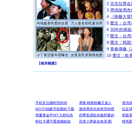
2
北京拉票会
3
周润发周杰
4
《南极大冒
5
图文：台湾
内地最喜性爱的女星
万人签名拒吃麦当劳
6
30年的港
7
图文：台湾
8
图文：韩国
9
青春偶像《
小丫青涩童年照曝光
女星卖乳求荣情色图
10
图文：欧美
【
相关链接
】