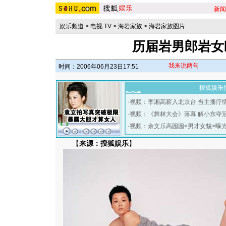
新闻
娱乐频道
>
电视 TV
>
海岩家族
>
海岩家族图片
历届岩男郎岩女
我来说两句
时间：2006年06月23日17:51
搜狐娱乐
·
视频：李湘高薪入北京台 当主播疗
·
视频：《舞林大会》落幕 解小东夺
·
视频：余文乐高园园<男才女貌>曝
【
来源：搜狐娱乐
】